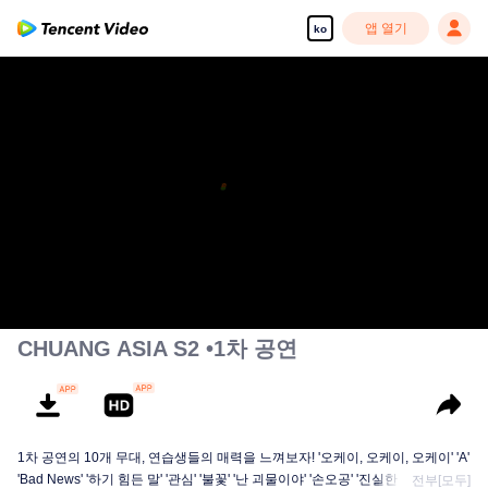
앱 열기
ko
CHUANG ASIA S2 •1차 공연
1차 공연의 10개 무대, 연습생들의 매력을 느껴보자! '오케이, 오케이, 오케이' 'A'
'Bad News' '하기 힘든 말' '관심' '불꽃' '난 괴물이야' '손오공' '진실한 사랑' '달빛
전부[모두]