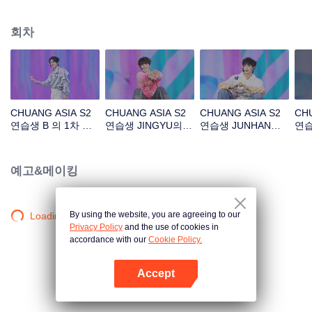
아래 길'
회차
CHUANG ASIA S2
CHUANG ASIA S2
CHUANG ASIA S2
CHU
연습생 B 의 1차 공
연습생 JINGYU의 1
연습생 JUNHAN의 1
연습
연 직캠
차 공연 직캠
차 공연 직캠
공연
예고&메이킹
By using the website, you are agreeing to our
Loading…
Privacy Policy
and the use of cookies in
accordance with our
Cookie Policy.
Accept
앱 열기