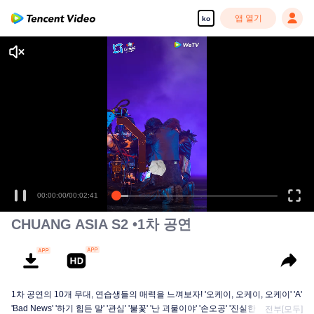
앱 열기
ko
고화질 콘텐츠를 끊김 없이 즐기세요
00:00:00
/
00:02:41
CHUANG ASIA S2 •1차 공연
1차 공연의 10개 무대, 연습생들의 매력을 느껴보자! '오케이, 오케이, 오케이' 'A'
'Bad News' '하기 힘든 말' '관심' '불꽃' '난 괴물이야' '손오공' '진실한 사랑' '달빛
전부[모두]