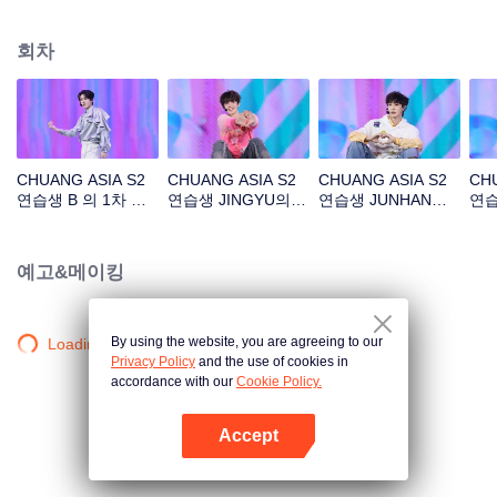
아래 길'
회차
CHUANG ASIA S2
CHUANG ASIA S2
CHUANG ASIA S2
CHU
연습생 B 의 1차 공
연습생 JINGYU의 1
연습생 JUNHAN의 1
연습
연 직캠
차 공연 직캠
차 공연 직캠
공연
예고&메이킹
By using the website, you are agreeing to our
Loading…
Privacy Policy
and the use of cookies in
accordance with our
Cookie Policy.
Accept
앱 열기