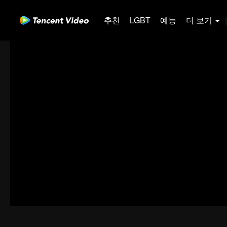
추천
LGBT
예능
더 보기
|
00:00:00
/
00:55:29