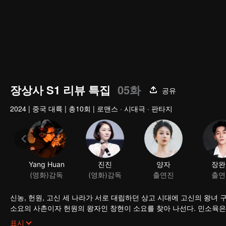
장상사 S1 리뷰 특집
05화
공유
2024
|
중국 대륙
|
총10회
|
로맨스 · 시대극 · 판타지
Yang Huan
진진
양자
장완
(영화)감독
(영화)감독
출연진
출연
신농, 헌원, 고신 세 나라가 서로 대립하던 상고 시대에 고신의 왕녀
소요의 사촌이자 헌원의 왕자인 창현이 소요를 찾아 나선다. 민소육은 
소육과 창현은 우여곡절 끝에 마침내 서로를 알아보게 되고, 민소육은
표시