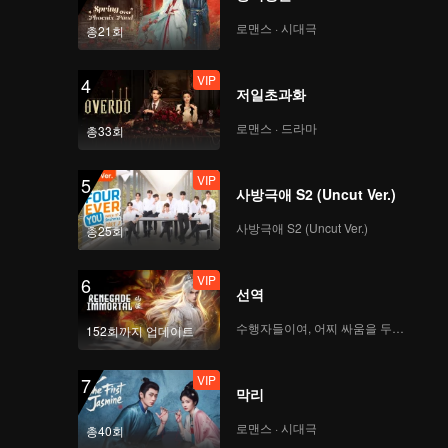
로맨스 · 시대극
총21회
VIP
4
저일초과화
로맨스 · 드라마
총33회
VIP
5
사방극애 S2 (Uncut Ver.)
사방극애 S2 (Uncut Ver.)
총25회
VIP
6
선역
수행자들이여, 어찌 싸움을 두려워하랴
152회까지 업데이트
VIP
7
막리
로맨스 · 시대극
총40회