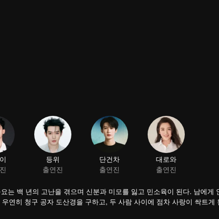
이
등위
단건차
대로와
진
출연진
출연진
출연진
 구요는 백 년의 고난을 겪으며 신분과 미모를 잃고 민소육이 된다. 남에게
우연히 청구 공자 도산경을 구하고, 두 사람 사이에 점차 사랑이 싹트게 
 왕녀의 신분을 회복한다. 창현은 소요의 도움으로 천하 통일이라는 대업