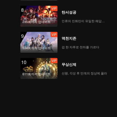
VIP
8
탄서성공
인류의 진화만이 유일한 해답이다
235회까지 업데이트
VIP
9
역천지존
검 한 자루로 천하를 가르다
534회까지 업데이트
VIP
10
무상신제
선왕, 각성 후 만계의 정상에 올라
611회까지 업데이트