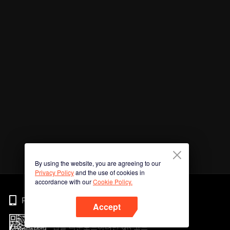
By using the website, you are agreeing to our
Privacy Policy
and the use of cookies in
accordance with our
Cookie Policy.
Phone
Accept
앱을 다운로드하려면 QR 코드