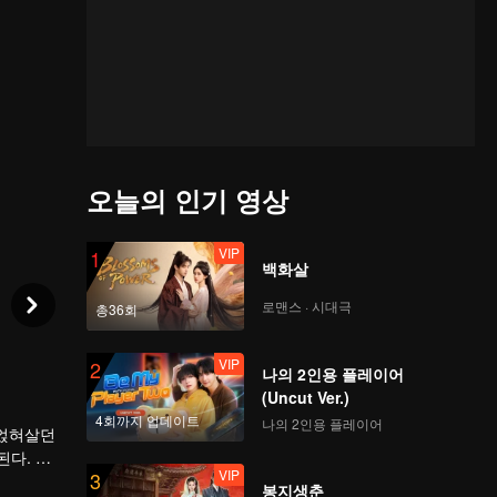
오늘의 인기 영상
VIP
1
백화살
로맨스 · 시대극
총36회
VIP
2
나의 2인용 플레이어
(Uncut Ver.)
4회까지 업데이트
나의 2인용 플레이어
 얹혀살던
된다. 민
VIP
3
을 이룬
봉지생춘