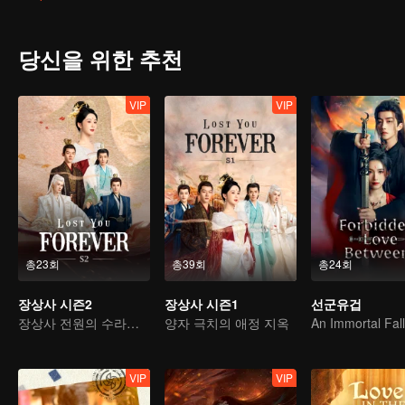
뒤 도산경과 함께 강호에 은거한다. 창현은 소요의 행복과 평안한 삶을
당신을 위한 추천
VIP
VIP
총23회
총39회
총24회
장상사 시즌2
장상사 시즌1
선군유겁
장상사 전원의 수라장 업그레이드
양자 극치의 애정 지옥
VIP
VIP