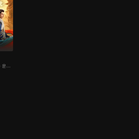
하니커즈, 방일륜 운명의 맴찢 사랑