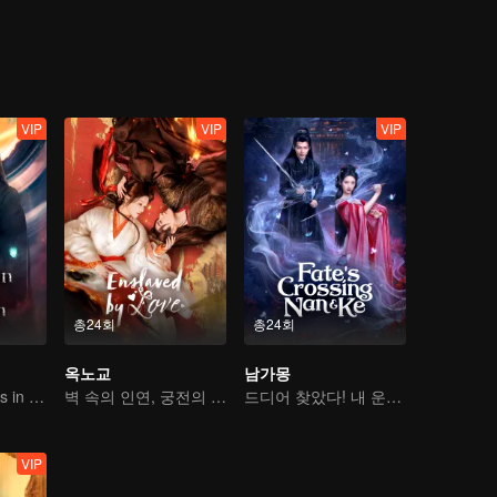
 위해 나라를 다스리는 데 모든 힘을 쏟는다.
VIP
VIP
VIP
총24회
총24회
옥노교
남가몽
An Immortal Falls in Love With a Witch
벽 속의 인연, 궁전의 사랑
드디어 찾았다! 내 운명, 꿈에서 서방님 득템
VIP