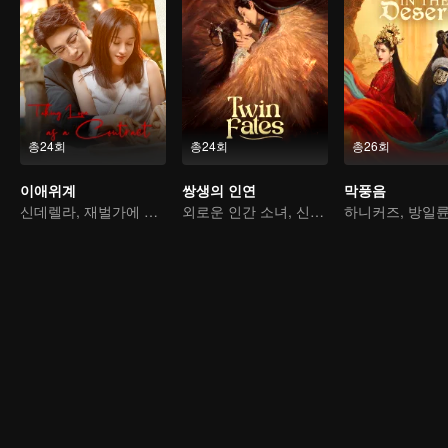
총24회
총24회
총26회
이애위계
쌍생의 인연
막풍음
신데렐라, 재벌가에 돌아오다
외로운 인간 소녀, 신수와의 운명적 계약