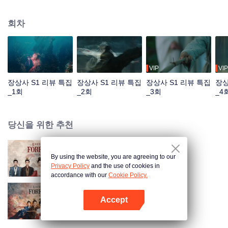
의 사촌이자 헌원의 왕자인 창현이 소요를 찾아 나선다. 민소육은 우연히 청구
공자 도산경을 구하고, 두 사람 사이에 점차 사랑이 싹트게 된다. 민소육과 창현
회차
은 우여곡절 끝에 마침내 서로를 알아보게 되고, 민소육은 왕녀의 신분을 회복
한다. 창현은 소요의 도움으로 천하 통일이라는 대업을 이룬 뒤 도산경과 함께
강호에 은거한다. 창현은 소요의 행복과 평안한 삶을 위해 나라를 다스리는 데
모든 힘을 쏟는다.
VIP
VIP
장상사 S1 리뷰 특집
장상사 S1 리뷰 특집
장상사 S1 리뷰 특집
장상
_1회
_2회
_3회
_4
당신을 위한 추천
By using the website, you are agreeing to our
장상사 시즌2
Privacy Policy
and the use of cookies in
accordance with our
Cookie Policy.
Accept
장상사 시즌1
앱 열기