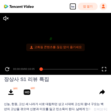
앱 열기
ko
고화질 콘텐츠를 끊김 없이 즐기세요
00:00:00
/
00:16:05
장상사 S1 리뷰 특집
신농, 헌원, 고신 세 나라가 서로 대립하던 상고 시대에 고신의 왕녀 구요는 백
년의 고난을 겪으며 신분과 미모를 잃고 민소육이 된다. 남에게 얹혀살던 소요
전부[모두]