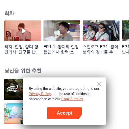
회차
VIP
티져: 인정, 양디 헝
EP.1-1: 양디와 인정
스핀오프 EP.1: 왕이
EP
뎬에서 '친구를 납
헝뎬에서 한턱 쏘기,
보와의 경기를 추억
난제
치'하여 미색 여행을
메이크업 완성하자
하는 인정
차이
떠나다
마자 '잡힌' 리윈루이
짐
당신을 위한 추천
By using the website, you are agreeing to our
출발하자 S3
Privacy Policy
and the use of cookies in
accordance with our
Cookie Policy.
Accept
빛나는 별들
앱 열기