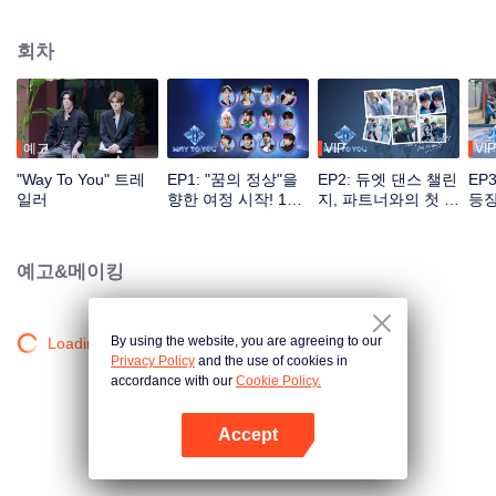
대의 성장기를 기록한 프로그램. 전통 예능 녹화 방식의 틀을 깨고 다양한 채널
소통을 기반으로 시청자는 투표, 응원 등 방식으로 아이돌 육성에 직접 참여할
회차
수 있으며 첫 만남의 설레임부터 환상의 케미까지 전 과정을 지켜볼 수 있다. 최
고의 인기 조로 선발된 커플은 세계적인 무대에서 본격적으로 데뷔하게 된다.
예고
VIP
VIP
"Way To You" 트레
EP1: "꿈의 정상"을
EP2: 듀엣 댄스 챌린
EP
일러
향한 여정 시작! 12
지, 파트너와의 첫 도
등장
명의 중국-태국 보이
전
즈의 첫 만남!
예고&메이킹
By using the website, you are agreeing to our
Loading…
Privacy Policy
and the use of cookies in
accordance with our
Cookie Policy.
Accept
앱 열기