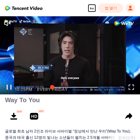
앱 열기
ko
00:00:00
/
00:00:38
Way To You
글로벌 최초 남자 2인조 라이브 서바이벌 “정상에서 만난 우리”(Way To You),
중국과 태국 출신 12명의 빛나는 소년들이 펼치는 2.5개월 서바이벌+라이브 무
전부[모두]