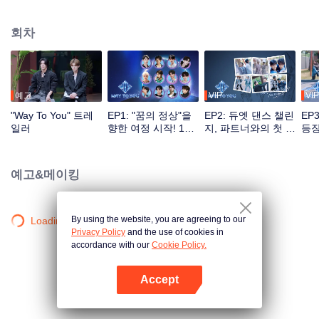
대의 성장기를 기록한 프로그램. 전통 예능 녹화 방식의 틀을 깨고 다양한 채널
소통을 기반으로 시청자는 투표, 응원 등 방식으로 아이돌 육성에 직접 참여할
회차
수 있으며 첫 만남의 설레임부터 환상의 케미까지 전 과정을 지켜볼 수 있다. 최
고의 인기 조로 선발된 커플은 세계적인 무대에서 본격적으로 데뷔하게 된다.
예고
VIP
VIP
"Way To You" 트레
EP1: "꿈의 정상"을
EP2: 듀엣 댄스 챌린
EP
일러
향한 여정 시작! 12
지, 파트너와의 첫 도
등장
명의 중국-태국 보이
전
즈의 첫 만남!
예고&메이킹
By using the website, you are agreeing to our
Loading…
Privacy Policy
and the use of cookies in
accordance with our
Cookie Policy.
Accept
앱 열기