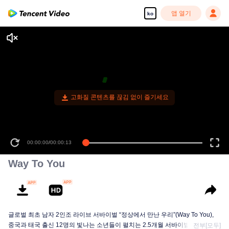
앱 열기
ko
고화질 콘텐츠를 끊김 없이 즐기세요
00:00:00
/
00:00:13
Way To You
글로벌 최초 남자 2인조 라이브 서바이벌 “정상에서 만난 우리”(Way To You),
중국과 태국 출신 12명의 빛나는 소년들이 펼치는 2.5개월 서바이벌+라이브 무
전부[모두]