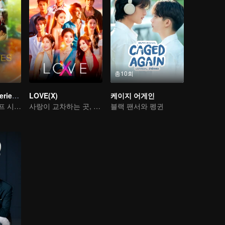
총10회
LOVE(X) Mini Series: Roommates In Love
LOVE(X)
케이지 어게인
LOVE(X) 스핀오프 시리즈
사랑이 교차하는 곳, 심장이 울려 퍼지는 화려한 멜로디
블랙 팬서와 펭귄