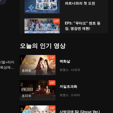
파트너와의 첫 도전
VIP
EP3: "푸타오" 멘토 등
장, 명장면 재현!
오늘의 인기 영상
VIP
EP4: 연기대상: 소년들
의 불꽃 튀는 연기 대결
VIP
1
백화살
바이벌+라이
 육성에
로맨스 · 시대극
총36회
VIP
 본격적으
EP5: 첫 정상 운동회, 무
한 돌격 !
VIP
2
저일초과화
로맨스 · 드라마
총33회
VIP
EP6: 수상 운동회 완결
판, 전원 출동
VIP
3
사방극애 S2 (Uncut Ver.)