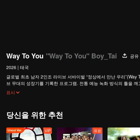
Way To You
"Way To You" Boy_Tai
공유
2026
|
태국
글로벌 최초 남자 2인조 라이브 서바이벌 “정상에서 만난 우리”(Way T
브 무대의 성장기를 기록한 프로그램. 전통 예능 녹화 방식의 틀을 깨
직접 참여할 수 있으며 첫 만남의 설레임부터 환상의 케미까지 전 과
표시
로 데뷔하게 된다.
당신을 위한 추천
VIP
유료