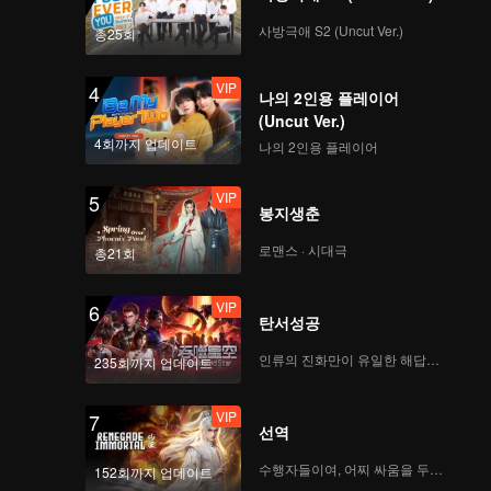
사방극애 S2 (Uncut Ver.)
총25회
VIP
EP7: 팀 퍼포먼스 평가,
수줍은 소년들의 파격
VIP
4
퍼포먼스
나의 2인용 플레이어
(Uncut Ver.)
4회까지 업데이트
나의 2인용 플레이어
VIP
EP7 추가편-01
VIP
5
봉지생춘
로맨스 · 시대극
총21회
VIP
EP7 추가 방송-02
VIP
6
탄서성공
인류의 진화만이 유일한 해답이다
235회까지 업데이트
VIP
EP7 추가편-03
VIP
7
선역
수행자들이여, 어찌 싸움을 두려워하랴
152회까지 업데이트
VIP
EP8: 대망의 결승의 밤,