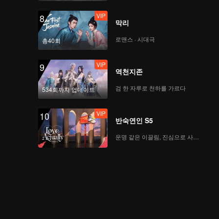
정상에서 만난 소년들
VIP
8
막리
로맨스 · 시대극
총40회
VIP
EP8 추가 방송-01
VIP
9
역천지존
검 한 자루로 천하를 가르다
534회까지 업데이트
VIP
EP8 추가 방영분-02
VIP
10
반숙연인 S5
운명 같은 이끌림, 진심으로 사랑하다
VIP
EP8 추가 방송-03