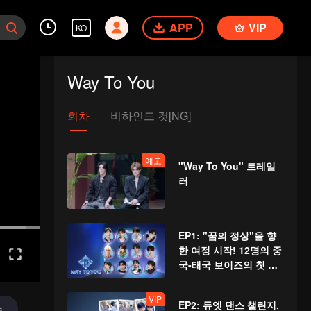
APP
VIP
KO
Way To You
회차
비하인드 컷[NG]
예고
"Way To You" 트레일
러
EP1: "꿈의 정상"을 향
한 여정 시작! 12명의 중
국-태국 보이즈의 첫 만
남!
VIP
EP2: 듀엣 댄스 챌린지,