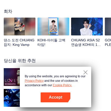
회차
댄스 도전 CHUANG
KOHI-아이돌 고백
CHUANG ASIA S2
GOU
잡지: King Vamp
타임!
연습생 KOHI의 1차
PLE
공연 직캠
SHO
과 
<U
당신을 위한 추천
MO
테이
링
By using the website, you are agreeing to our
LOVE(X): Roommates
Privacy Policy
and the use of cookies in
accordance with our
Cookie Policy.
Accept
Way To You
앱 열기