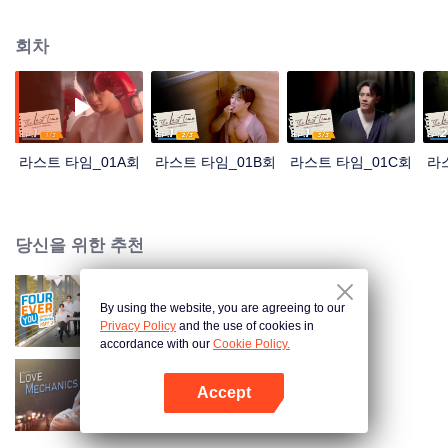
병에 걸렸을 때, 그는 또한 자신의 여자 친구의 죽음에 대한 예상치 못한 진실을
알게되었다.
회차
라스트 타임_01A회
라스트 타임_01B회
라스트 타임_01C회
라
당신을 위한 추천
By using the website, you are agreeing to our
사방극애 S2 (TV Ver.)
Privacy Policy
and the use of cookies in
accordance with our
Cookie Policy.
Accept
애정역학
앱 열기