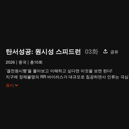
탄서성공: 원시성 스피드런
03화
공유
2026
|
중국
|
총10회
'결전원시행'을 몰아보고 이해하고 싶다면 이것을 보면 된다!
지구에 정체불명의 RR 바이러스가 대규모로 침공하면서 인류는 극심한 
서 인류의 신체 능력은 과거와 비교할 수 없을 정도로 비약적으로 발전
표시
주인공 뤄펑은 무자가 되기 위해 노력하지만 그의 앞길은 순탄하지 않
도움을 줄 수 없었기에 그는 오로지 자신의 노력에 의지해야만 했다.
시키며 자기 가치를 인정받게 된다.