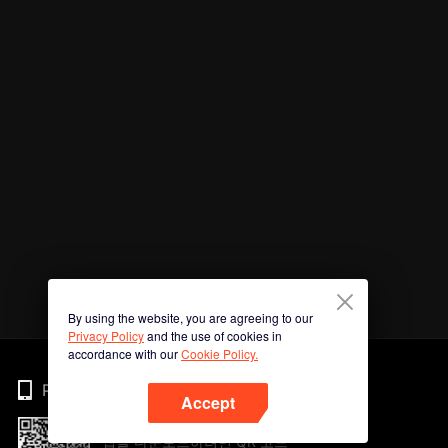
By using the website, you are agreeing to our
Privacy Policy
and the use of cookies in
accordance with our
Cookie Policy.
Phone
Accept
앱을 다운로드하려면 QR 코드