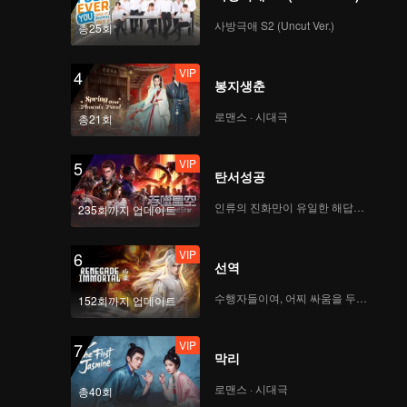
사방극애 S2 (Uncut Ver.)
총25회
VIP
4
봉지생춘
로맨스 · 시대극
총21회
VIP
5
탄서성공
인류의 진화만이 유일한 해답이다
235회까지 업데이트
VIP
6
선역
수행자들이여, 어찌 싸움을 두려워하랴
152회까지 업데이트
VIP
7
막리
로맨스 · 시대극
총40회