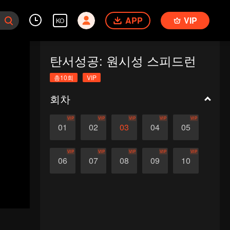
APP
VIP
KO
탄서성공: 원시성 스피드런
총10회
VIP
회차
VIP
VIP
VIP
VIP
VIP
01
02
03
04
05
VIP
VIP
VIP
VIP
VIP
06
07
08
09
10