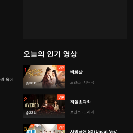
오늘의 인기 영상
VIP
1
백화살
환경 속에
로맨스 · 시대극
총36회
에게 많은
력을 향상
VIP
2
저일초과화
로맨스 · 드라마
총33회
VIP
3
사방극애 S2 (Uncut Ver.)