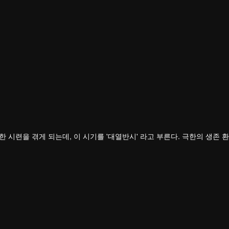
시련을 겪게 되는데, 이 시기를 '대열반시' 라고 부른다. 극한의 생존 
했으며, 그중에서도 뛰어난 자들을 '무자'라고 칭한다.
았다. 가장 먼저 맞닥뜨린 장애물은 가난한 가정 형편이다. 부모님은 그
 끊임없는 고난과 수련을 통해 뤄펑은 자신의 잠재력을 하나씩 깨우고, 능