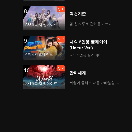
VIP
8
역천지존
검 한 자루로 천하를 가르다
533회까지 업데이트
VIP
9
나의 2인용 플레이어
(Uncut Ver.)
4회까지 업데이트
나의 2인용 플레이어
VIP
10
완미세계
세월에 묻혀도 나를 가라앉힐 수 없어
281회까지 업데이트