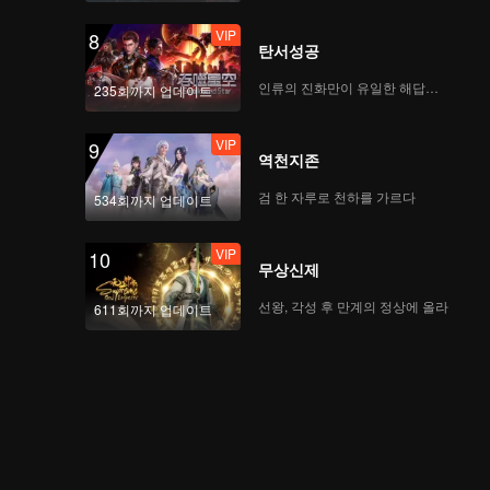
VIP
8
탄서성공
인류의 진화만이 유일한 해답이다
235회까지 업데이트
VIP
9
역천지존
검 한 자루로 천하를 가르다
534회까지 업데이트
VIP
10
무상신제
선왕, 각성 후 만계의 정상에 올라
611회까지 업데이트