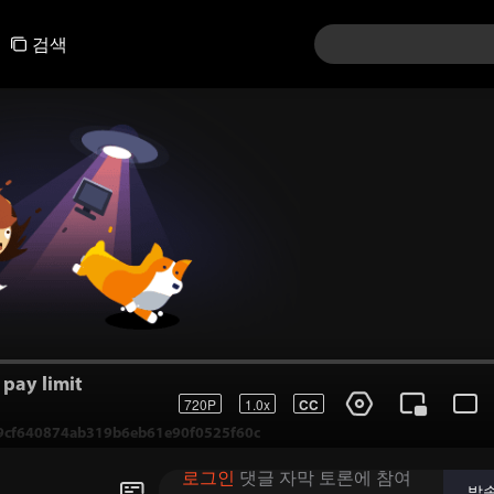
검색
pay limit
720P
1.0x
CC
cf640874ab319b6eb61e90f0525f60c
로그인
댓글 자막 토론에 참여
발