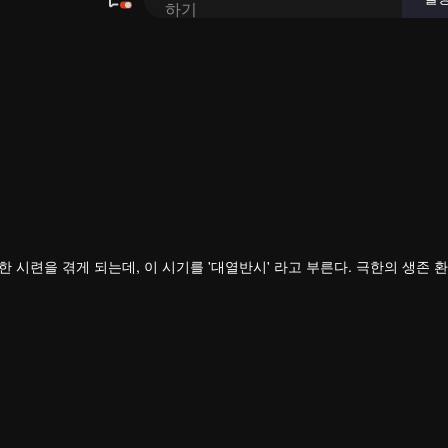
하기
시련을 겪게 되는데, 이 시기를 '대열반시' 라고 부른다. 극한의 생존 
했으며, 그중에서도 뛰어난 자들을 '무자'라고 칭한다.
았다. 가장 먼저 맞닥뜨린 장애물은 가난한 가정 형편이다. 부모님은 그
 끊임없는 고난과 수련을 통해 뤄펑은 자신의 잠재력을 하나씩 깨우고, 능