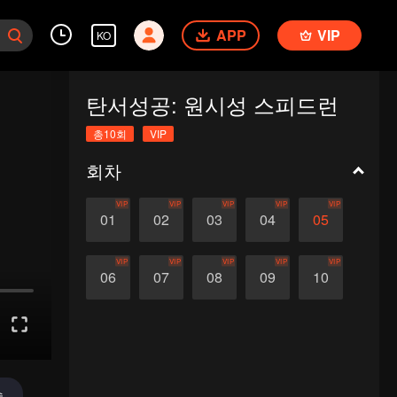
APP
VIP
KO
탄서성공: 원시성 스피드런
총10회
VIP
회차
VIP
VIP
VIP
VIP
VIP
01
02
03
04
05
VIP
VIP
VIP
VIP
VIP
06
07
08
09
10
송