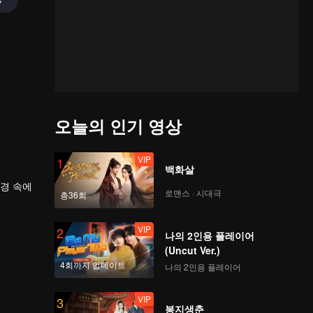
오늘의 인기 영상
VIP
1
백화살
환경 속에
로맨스 · 시대극
총36회
에게 많은
력을 향상
VIP
2
나의 2인용 플레이어
(Uncut Ver.)
4회까지 업데이트
나의 2인용 플레이어
VIP
3
봉지생춘