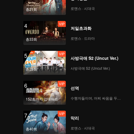
로맨스 · 시대극
총21회
VIP
4
저일초과화
로맨스 · 드라마
총33회
VIP
5
사방극애 S2 (Uncut Ver.)
사방극애 S2 (Uncut Ver.)
총25회
VIP
6
선역
수행자들이여, 어찌 싸움을 두려워하랴
152회까지 업데이트
VIP
7
막리
로맨스 · 시대극
총40회