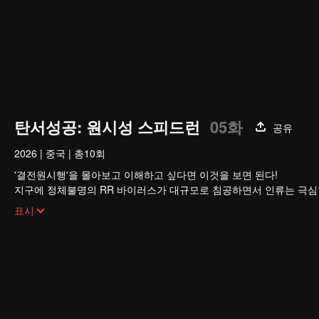
탄서성공: 원시성 스피드런
05화
공유
2026
|
중국
|
총10회
'결전원시행'을 몰아보고 이해하고 싶다면 이것을 보면 된다!
지구에 정체불명의 RR 바이러스가 대규모로 침공하면서 인류는 극심한 
서 인류의 신체 능력은 과거와 비교할 수 없을 정도로 비약적으로 발전
표시
주인공 뤄펑은 무자가 되기 위해 노력하지만 그의 앞길은 순탄하지 않
도움을 줄 수 없었기에 그는 오로지 자신의 노력에 의지해야만 했다.
시키며 자기 가치를 인정받게 된다.