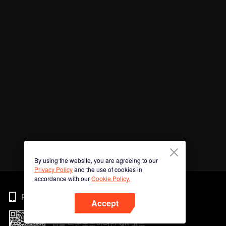
By using the website, you are agreeing to our
Privacy Policy
and the use of cookies in
accordance with our
Cookie Policy.
Phone
Accept
앱을 다운로드하려면 QR 코드