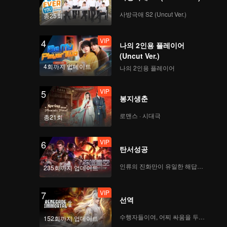
사방극애 S2 (Uncut Ver.)
총25회
VIP
4
나의 2인용 플레이어
(Uncut Ver.)
4회까지 업데이트
나의 2인용 플레이어
VIP
5
봉지생춘
로맨스 · 시대극
총21회
VIP
6
탄서성공
인류의 진화만이 유일한 해답이다
235회까지 업데이트
VIP
7
선역
수행자들이여, 어찌 싸움을 두려워하랴
152회까지 업데이트