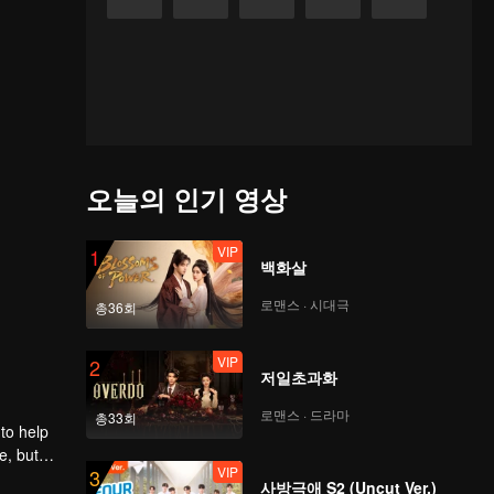
오늘의 인기 영상
VIP
1
백화살
로맨스 · 시대극
총36회
VIP
2
저일초과화
로맨스 · 드라마
총33회
to help
e, but
VIP
3
사방극애 S2 (Uncut Ver.)