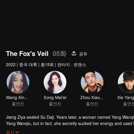
The Fox's Veil
05화
공유
2022
|
중국 대륙
|
총15회
|
판타지 · 로맨스
Wang Xinyan
Song Mei'er
Zhou Xiaowei
출연진
출연진
출연진
출연
Jiang Ziya sealed Su Daji. Years later, a woman named Yang Wanqiu
Yang Wanqiu, but in fact, she secretly sucked her energy and used h
was injured by Su Daji. At the critical moment, Yang Wanqiu awake
표시