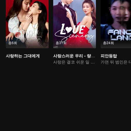
총6회
총31회
총24회
사랑하는 그대에게
사랑스러운 우리 - 량신미경호시광
피안등탑
사랑은 결코 쉬운 일 아니야