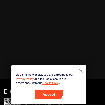
By using the website, you are agreeing to our
Privacy Policy
and the use of cookies in
accordance with our
Cookie Policy.
Phone
Accept
앱을 다운로드하려면 QR 코드