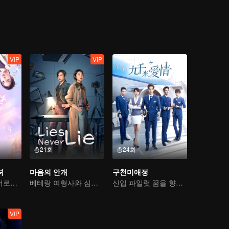
VIP
VIP
총21회
총24회
녀
마음의 안개
구천미애정
어릴 적 친구는 서로의 컬렉터
베테랑 여형사와 심리학자 환상의 컬래버
신입 파일럿 꿈을 향한 여행
VIP