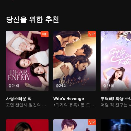
당신을 위한 추천
VIP
VIP
총24회
총24회
총48회
사랑스러운 적
Wife's Revenge
부탁해! 화용 소
고엽 천옌시 절친의 복수
<귀가의 유혹> 웹 드라마 판
VIP