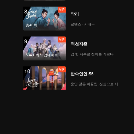
VIP
8
막리
로맨스 · 시대극
총40회
VIP
9
역천지존
검 한 자루로 천하를 가르다
534회까지 업데이트
VIP
10
반숙연인 S5
운명 같은 이끌림, 진심으로 사랑하다