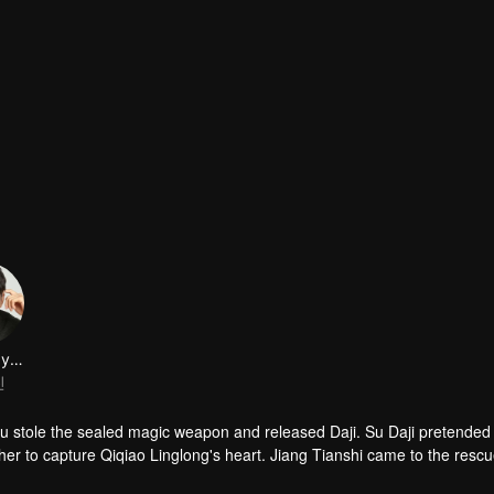
Xie Yangyanmu
진
 stole the sealed magic weapon and released Daji. Su Daji pretended 
er to capture Qiqiao Linglong's heart. Jiang Tianshi came to the rescu
ned her soul and made a choice...