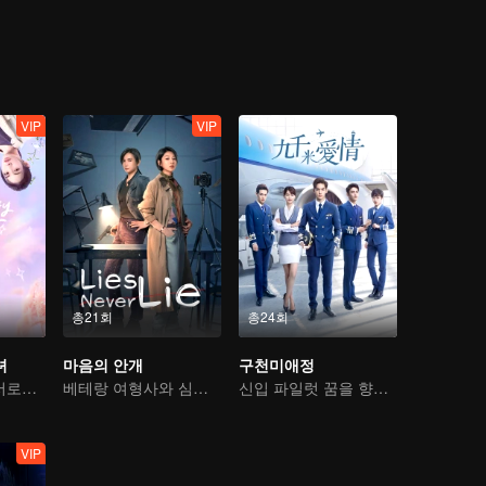
VIP
VIP
총21회
총24회
녀
마음의 안개
구천미애정
어릴 적 친구는 서로의 컬렉터
베테랑 여형사와 심리학자 환상의 컬래버
신입 파일럿 꿈을 향한 여행
VIP