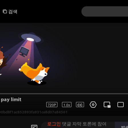
검색
pay limit
720P
1.0x
CC
0bd8f1ac852893fa931ce8d07e84561
로그인
댓글 자막 토론에 참여
발