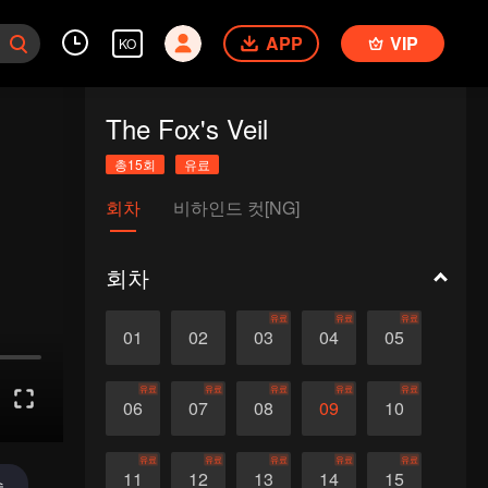
APP
VIP
KO
The Fox's Veil
총15회
유료
회차
비하인드 컷[NG]
회차
유료
유료
유료
01
02
03
04
05
유료
유료
유료
유료
유료
06
07
08
09
10
유료
유료
유료
유료
유료
11
12
13
14
15
송