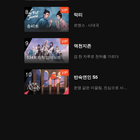
VIP
8
막리
로맨스 · 시대극
총40회
VIP
9
역천지존
검 한 자루로 천하를 가르다
534회까지 업데이트
VIP
10
반숙연인 S5
운명 같은 이끌림, 진심으로 사랑하다