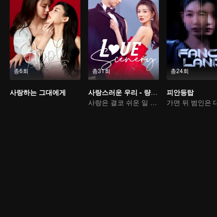
총6회
총31회
총24회
사랑하는 그대에게
사랑스러운 우리 - 량신미경호시광
피안등탑
사랑은 결코 쉬운 일 아니야