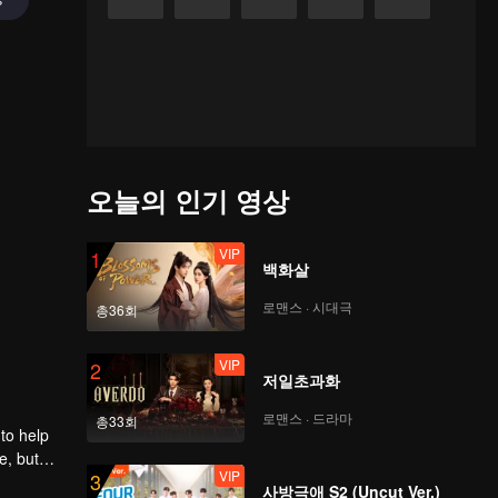
오늘의 인기 영상
VIP
1
백화살
로맨스 · 시대극
총36회
VIP
2
저일초과화
로맨스 · 드라마
총33회
to help
e, but
VIP
3
사방극애 S2 (Uncut Ver.)