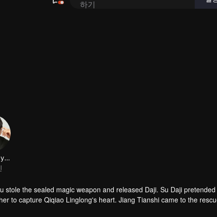
하기
Xie Yangyanmu
진
 stole the sealed magic weapon and released Daji. Su Daji pretended 
er to capture Qiqiao Linglong's heart. Jiang Tianshi came to the rescu
ned her soul and made a choice...