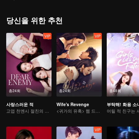
당신을 위한 추천
VIP
VIP
총24회
총24회
총48회
사랑스러운 적
Wife's Revenge
부탁해! 화용 소
고엽 천옌시 절친의 복수
<귀가의 유혹> 웹 드라마 판
VIP