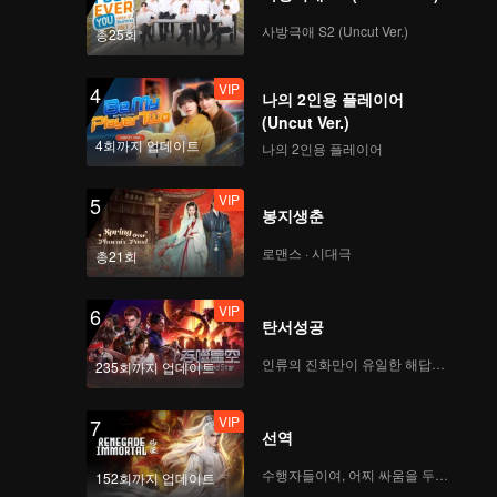
사방극애 S2 (Uncut Ver.)
총25회
VIP
4
나의 2인용 플레이어
(Uncut Ver.)
4회까지 업데이트
나의 2인용 플레이어
VIP
5
봉지생춘
로맨스 · 시대극
총21회
VIP
6
탄서성공
인류의 진화만이 유일한 해답이다
235회까지 업데이트
VIP
7
선역
수행자들이여, 어찌 싸움을 두려워하랴
152회까지 업데이트