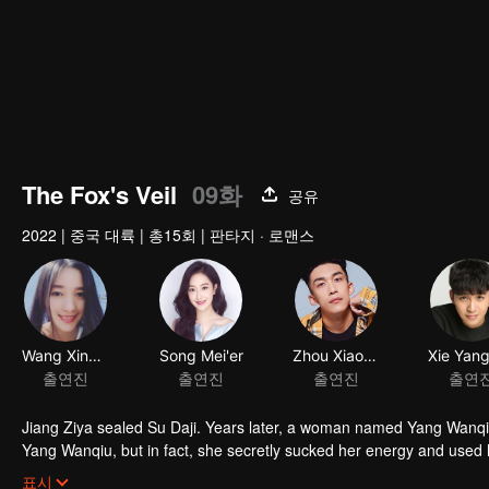
The Fox's Veil
09화
공유
2022
|
중국 대륙
|
총15회
|
판타지 · 로맨스
Wang Xinyan
Song Mei'er
Zhou Xiaowei
출연진
출연진
출연진
출연
Jiang Ziya sealed Su Daji. Years later, a woman named Yang Wanqiu
Yang Wanqiu, but in fact, she secretly sucked her energy and used h
was injured by Su Daji. At the critical moment, Yang Wanqiu awake
표시