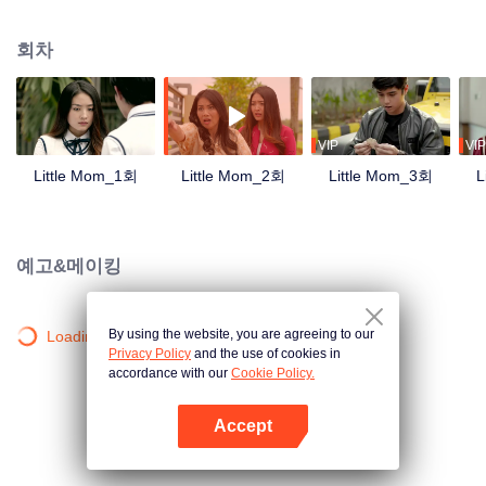
를 계획했다. 그러나 그녀가 그녀의 남자친구인 유다에 의해 임신했을 때 모든
것이 엉망이었고, 유다는 나중에 그녀를 떠나 일본으로 이주했다. 나우라가 10
회차
대 때 혼외임신을 맞이한 이야기, 임신의 비밀을 어떻게 지켰는지, 키난과 유다
와의 삼각관계, 셀린과의 경쟁, 젊은 엄마가 되기 위한 여정, 꿈을 이루기 위한
투쟁 등이 있다.
VIP
VIP
Little Mom_1회
Little Mom_2회
Little Mom_3회
L
예고&메이킹
By using the website, you are agreeing to our
Loading…
Privacy Policy
and the use of cookies in
accordance with our
Cookie Policy.
Accept
앱 열기