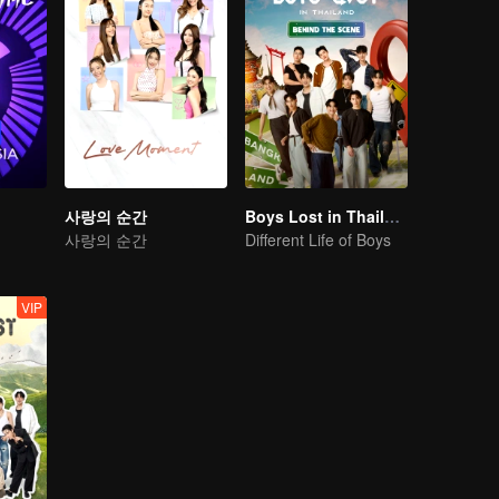
사랑의 순간
Boys Lost in Thailand·Behind the Scene
사랑의 순간
Different Life of Boys
VIP