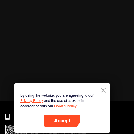
By using the website, you are agreeing to our
Privacy Policy
and the use of cookies in
accordance with our
Cookie Policy.
Phone
Accept
앱을 다운로드하려면 QR 코드