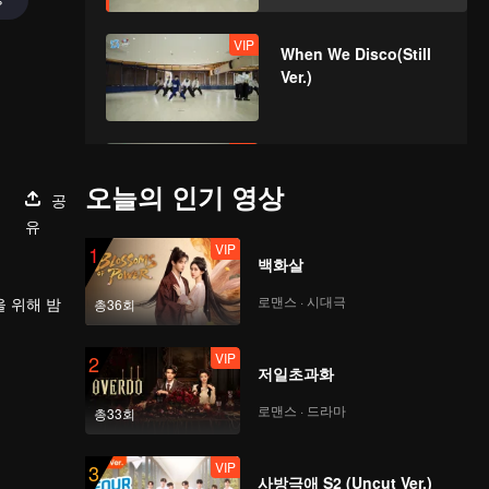
VIP
When We Disco(Still
Ver.)
VIP
Mic Drop(Moving Ver.)
오늘의 인기 영상
공
유
VIP
1
백화살
VIP
Crush(Moving Ver.)
로맨스 · 시대극
을 위해 밤
총36회
VIP
2
저일초과화
VIP
Last Fireworks of the
Summer
로맨스 · 드라마
총33회
Night(Moving Ver.)
VIP
3
사방극애 S2 (Uncut Ver.)
VIP