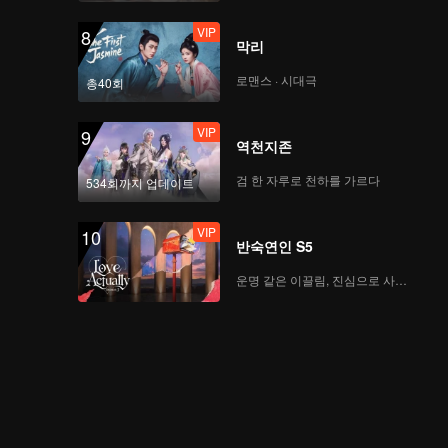
VIP
8
막리
VIP
I Dream(Moving Ver.)
로맨스 · 시대극
총40회
VIP
9
역천지존
VIP
No Way(Moving Ver.)
검 한 자루로 천하를 가르다
534회까지 업데이트
VIP
10
반숙연인 S5
운명 같은 이끌림, 진심으로 사랑하다