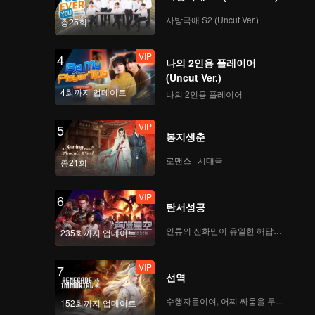
When We
Disco(Moving Ver.)
사방극애 S2 (Uncut Ver.)
총25회
VIP
4
나의 2인용 플레이어
VIP
Python(Still Ver.)
(Uncut Ver.)
4회까지 업데이트
나의 2인용 플레이어
VIP
5
봉지생춘
VIP
I Dream(Still Ver.)
로맨스 · 시대극
총21회
VIP
6
탄서성공
VIP
No Way(Still Ver.)
인류의 진화만이 유일한 해답이다
235회까지 업데이트
VIP
7
선역
VIP
Python(Moving Ver.)
수행자들이여, 어찌 싸움을 두려워하랴
152회까지 업데이트