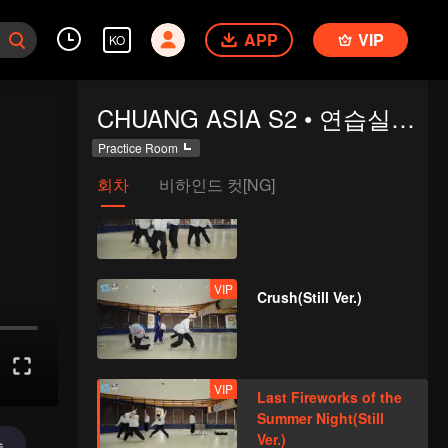
Ver.)
APP
VIP
KO
VIP
Firework(Moving Ver.)
CHUANG ASIA S2 • 연습실에 오신 걸 환영해요
Practice Room
회차
비하인드 컷[NG]
VIP
Mic Drop(Still Ver.)
VIP
Crush(Still Ver.)
VIP
Last Fireworks of the
Summer Night(Still
Ver.)