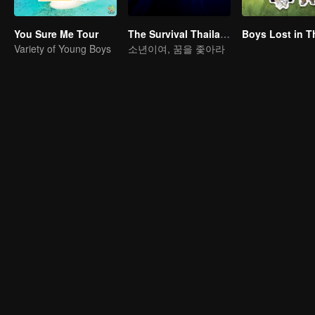
You Sure Me Tour
The Survival Thailand (Uncut Ver.)
Variety of Young Boys
소년이여, 꿈을 좇아라