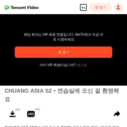
앱 열기
ko
해당 회차는 VIP 회원 전용입니다. WeTV에서 지금 바
로 시청하세요
pay limit
앱 열기
오류 코드: 70013083.-1-2b3d775858b912e8ca10a84555adb281
이미 VIP 회원이십니까?
로그인
00:00:00
/
00:00:00
CHUANG ASIA S2 • 연습실에 오신 걸 환영해
요