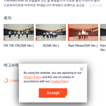
'CHUANG ASIA S2'연습실에 오신 걸 환영합니다! 이곳은 꿈의 시작이자 땀과
스포트라이트로 아우러진 무대입니다! 무대에서 반짝이는 순간을 위해 밤낮을
전부[모두]
가리지 않고 몸에 익힐 때까지 최선을 다해 연습하는 연습생들! 조금씩 성장해
나가는 그들의 연습실 이야기가 궁금한가요?
회차
VIP
VIP
VIP
VIP
OK OK OK(Still Ver.)
A(Still Ver.)
Bad News(Still Ver.)
Hard
Ver.
예고&메이킹
By using the website, you are agreeing to our
Privacy Policy
and the use of cookies in
Loading…
accordance with our
Cookie Policy.
Accept
앱 열기