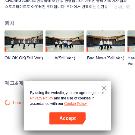
'CHUANG ASIA S2'연습실에 오신 걸 환영합니다! 이곳은 꿈의 시작이자 땀과
스포트라이트로 아우러진 무대입니다! 무대에서 반짝이는 순간을 위해 밤낮을
전부[모두]
가리지 않고 몸에 익힐 때까지 최선을 다해 연습하는 연습생들! 조금씩 성장해
나가는 그들의 연습실 이야기가 궁금한가요?
회차
VIP
VIP
VIP
VIP
OK OK OK(Still Ver.)
A(Still Ver.)
Bad News(Still Ver.)
Hard
Ver.
예고&메이킹
By using the website, you are agreeing to our
Privacy Policy
and the use of cookies in
Loading…
accordance with our
Cookie Policy.
Accept
앱 열기