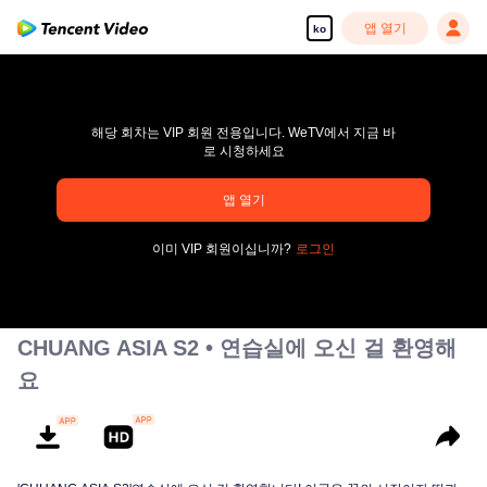
앱 열기
ko
해당 회차는 VIP 회원 전용입니다. WeTV에서 지금 바
로 시청하세요
pay limit
앱 열기
오류 코드: 70013083.-1-9366b854f10c9dc303a00e995176016b
이미 VIP 회원이십니까?
로그인
00:00:00
/
00:00:00
CHUANG ASIA S2 • 연습실에 오신 걸 환영해
요