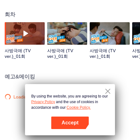
나게 될 줄 누가 알았을까? 그렇게 전과는 전혀 다른 관계가 시작된다. 한편,
Easter의 룸메이트 North는 술에 취해 빚더미에 앉게 되고 바람둥이 '빚쟁이'와
회차
도 엮이게 되는데… 그렇게 두 룸메이트는 각자 새로운 감정에 빠지고, 우정과
웃음이 동반하는 대학에서의 사랑 이야기를 시작하며, 그들의 기억 속에 매우
중요한 한 페이지를 남긴다.
사방극애 (TV
사방극애 (TV
사방극애 (TV
사방
ver.)_01회
ver.)_01회
ver.)_01회
ver
예고&메이킹
By using the website, you are agreeing to our
Loading…
Privacy Policy
and the use of cookies in
accordance with our
Cookie Policy.
Accept
앱 열기