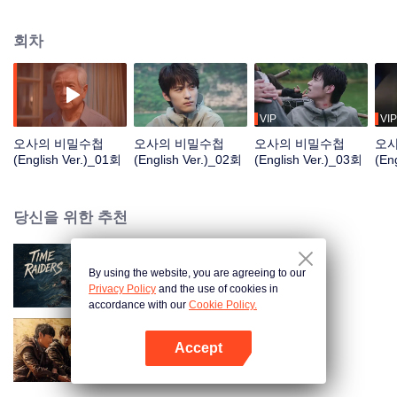
찾기 위해 우셰, 판쯔와 장치링 그리고 따구이 탐험대를 결성하여 지도 속의 장
소를 찾아 나서기로 한다. 탐험 중에 우셰는 또 다른 탐험 대가 왕뚱보를 만나게
회차
된다. 걷잡을 수 없이 닥치는 시련과 거듭되는 위기 속에서 하나로 똘똘 뭉쳐 지
혜와 용기로 이겨내는 사람들, 그리고 깊은 바다 밑에서 우연히 사매동어를 발
견함과 더불어 셋째 삼촌이 그동안 꽁꽁 숨기고 있던 과거의 진실이 밝혀지는
데... 의문의 여인 아닝과 만난 뒤로 셋째 삼촌은 증발하듯 자취를 감추고 그 진
실을 파헤치고자 우셰 일행들은 새로운 여정을 펼치게 된다.
VIP
VIP
오사의 비밀수첩
오사의 비밀수첩
오사의 비밀수첩
오
(English Ver.)_01회
(English Ver.)_02회
(English Ver.)_03회
(En
당신을 위한 추천
By using the website, you are agreeing to our
오사의 비밀수첩
Privacy Policy
and the use of cookies in
accordance with our
Cookie Policy.
Accept
Sand Puzzle
앱 열기