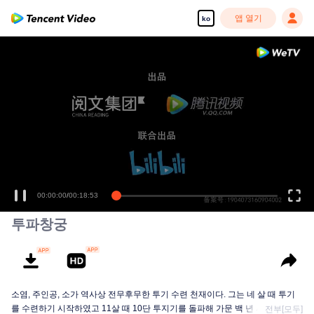
앱 열기
ko
00:00:00
/
00:18:53
투파창궁
소염, 주인공, 소가 역사상 전무후무한 투기 수련 천재이다. 그는 네 살 때 투기
를 수련하기 시작하였고 11살 때 10단 투지기를 돌파해 가문 백 년 사상 최연소
전부[모두]