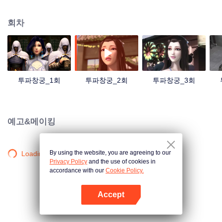
투자가 되었다. 그러나 12살 되던 해, 그는 갑자기 수련 능력을 잃었다. 그는 가
문의 냉대와 주변 사람들의 무시를 받았으며 심지어 약혼녀에게 파혼을 당하였
회차
다...온갖 시련이 찾아왔다. 바로 그가 절망에 빠질 때, 한 가닥의 영혼이 그의 손
에 있는 반지에서 나타났고 새로운 문을 열어주었다.
투파창궁_1회
투파창궁_2회
투파창궁_3회
예고&메이킹
By using the website, you are agreeing to our
Loading…
Privacy Policy
and the use of cookies in
accordance with our
Cookie Policy.
Accept
앱 열기