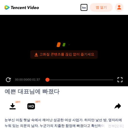
앱 열기
ko
고화질 콘텐츠를 끊김 없이 즐기세요
00:00:00
/
00:01:37
예쁜 대표님에 빠졌다
눈부신 아침 햇살 속에서 깨어난 성공한 여성 사업가. 하지만 낯선 방, 옆자리에
누워 있는 의문의 남자. 누군가의 치졸한 함정에 빠졌다고 확신하며 분노하던
전부[모두]