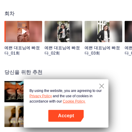
그때, 그녀의 예상을 뒤엎는 충격적인 진실이 서서히 드러나기 시작한다. 하룻
밤의 실수가 불러온 아슬아슬한 인연, 그 끝에 기다리고 있는 것은 파멸일까, 아
회차
니면 운명적인 사랑일까?
예쁜 대표님에 빠졌
예쁜 대표님에 빠졌
예쁜 대표님에 빠졌
예쁜
다_01회
다_02회
다_03회
다_
당신을 위한 추천
By using the website, you are agreeing to our
사라진 아내를 구속한다
Privacy Policy
and the use of cookies in
accordance with our
Cookie Policy.
Accept
전남편의 숙적과 결혼했다
앱 열기