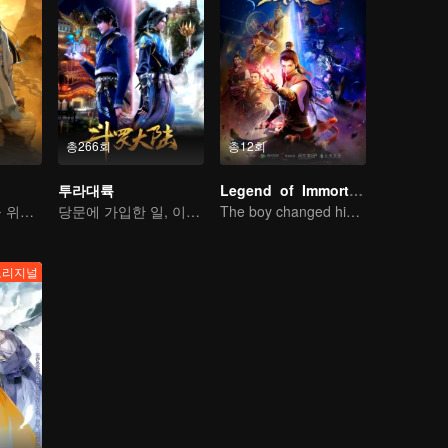
총266회
총12회
투라대륙
Legend of Immortals
선문소년, 백성을 위해 악령을 베다
당문에 가입한 일, 이번 생에는 절대 후회하지 않으리
The boy changed his life into a king
오리지널