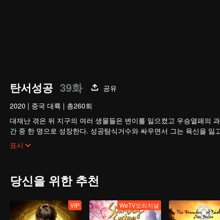
탄서성공
39화
공유
2020
|
중국 대륙
|
총260회
대재난 겪은 뒤 지구의 여러 생물들은 변이를 일으켰고 우승열패의 과
간 중 한 명으로 성장한다. 성공탐식거수와 싸우면서 그는 육신을 잃
구를 벗어나 우주로 발을 내딛기 시작한다.
표시
당신을 위한 추천
VIP
WeTV오리지널