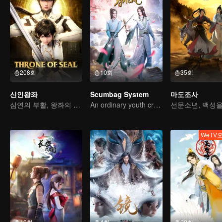
총208회
총10회
총35회
신인왕좌
Scumbag System
마도조사
심연의 부활, 왕좌의 도래
An ordinary youth crossing as a villain into the book and abusing the hero!
WeTV
총40회
총4회
총20회