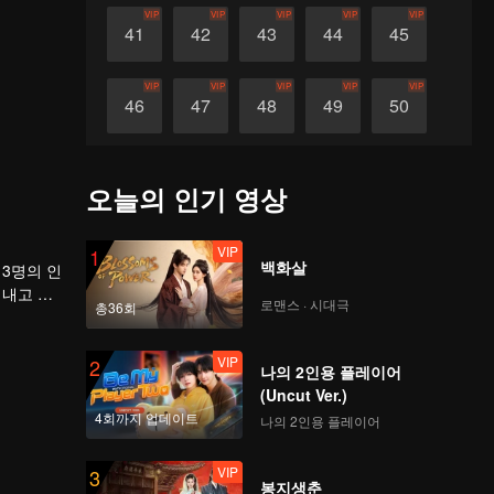
VIP
VIP
VIP
VIP
VIP
41
42
43
44
45
VIP
VIP
VIP
VIP
VIP
46
47
48
49
50
VIP
VIP
VIP
VIP
VIP
51
52
53
54
55
오늘의 인기 영상
VIP
VIP
VIP
VIP
VIP
56
57
58
59
60
VIP
1
백화살
3명의 인
어내고 지
로맨스 · 시대극
총36회
VIP
2
나의 2인용 플레이어
(Uncut Ver.)
4회까지 업데이트
나의 2인용 플레이어
VIP
3
봉지생춘