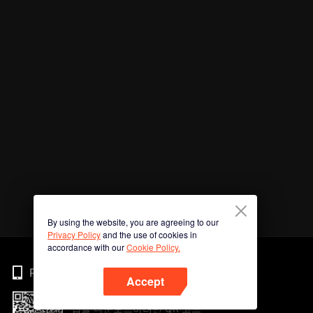
By using the website, you are agreeing to our
Privacy Policy
and the use of cookies in
accordance with our
Cookie Policy.
Phone
Accept
앱을 다운로드하려면 QR 코드