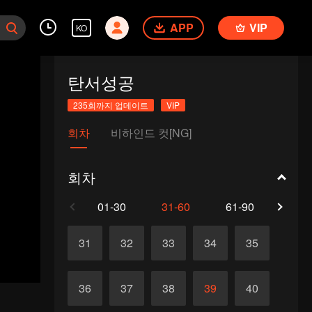
APP
VIP
KO
탄서성공
235회까지 업데이트
VIP
회차
비하인드 컷[NG]
회차
01-30
31-60
61-90
91-1
31
32
33
34
35
36
37
38
39
40