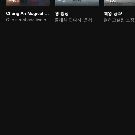
Chang'An Magical Street
경·쌍성
제왕 공략
One street and two circles, alternating day and night.
클래식 판타지, 운황에서의 격정 스토리
얽히고설킨 조정