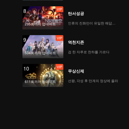
VIP
8
탄서성공
인류의 진화만이 유일한 해답이다
235회까지 업데이트
VIP
9
역천지존
검 한 자루로 천하를 가르다
534회까지 업데이트
VIP
10
무상신제
선왕, 각성 후 만계의 정상에 올라
611회까지 업데이트