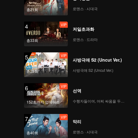
로맨스 · 시대극
총21회
VIP
4
저일초과화
로맨스 · 드라마
총33회
VIP
5
사방극애 S2 (Uncut Ver.)
사방극애 S2 (Uncut Ver.)
총25회
VIP
6
선역
수행자들이여, 어찌 싸움을 두려워하랴
152회까지 업데이트
VIP
7
막리
로맨스 · 시대극
총40회