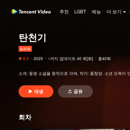
추천
LGBT
예능
더 보기
|
탄천기
총40회
8.9
2025
~까지 업데이트
40
회[화]
총40회
소개
:
동명 소설을 원작으로 각색, 작가: 풍청양. 소년 오욱이
재생
공유
회차