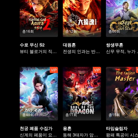
총16회
총12회
총60회
수로 무신 S2
대원혼
쌍생무혼
뷰티 블로거의 직진 본능: 복흑 소공작을 공략하다
전생의 인과는 반드시 하늘을 물어뜯을 것
신무 무적
VIP
VIP
총40회
총11회
총15회
천궁 폐품 수집가
용혼
타임슬립자
신계의 폐품이 요괴와 마물을 처단한다
동해 3태자가 암영 나타를 죽음으로 내몰다