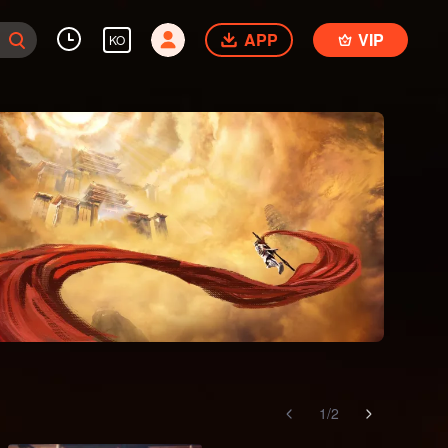
APP
VIP
KO
1
/
2