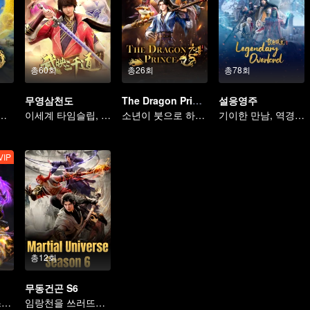
총60회
총26회
총78회
무영삼천도
The Dragon Prince
설응영주
, 누가 운명을 지배하나
이세계 타임슬립, 궁상맞은 사위가 되다
소년이 붓으로 하늘을 가른다
기이한 만남, 역경 속에서 다시 살아난 소년
VIP
총12회
무동건곤 S6
왕패 특공이 시스템을 넘어 구황을 누빈다
임랑천을 쓰러뜨리고 정상에 오르다