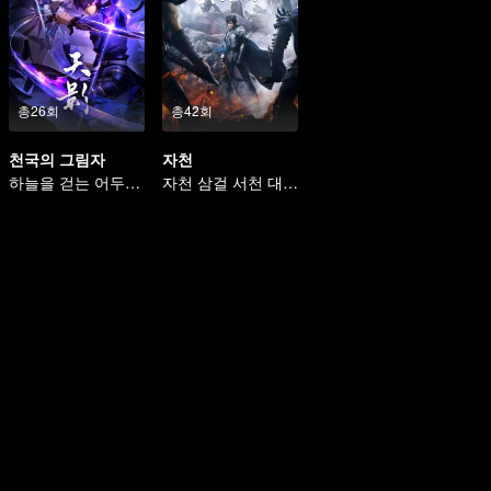
총26회
총42회
천국의 그림자
자천
하늘을 걷는 어두운 그림자, 혼을 불태워 마음을 지키다
자천 삼걸 서천 대륙을 종횡하다