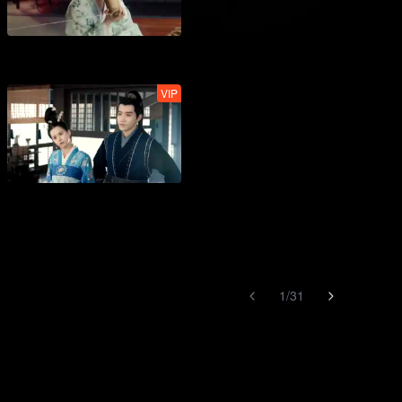
VIP
1
/
31