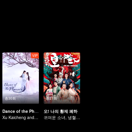
VIP
총30회
총21회
Dance of the Phoenix
오! 나의 황제 폐하
Xu Kaicheng and Yang Chaoyue's love story in the mythical realm.
귀여운 소녀, 냉혈 황제를 구하다