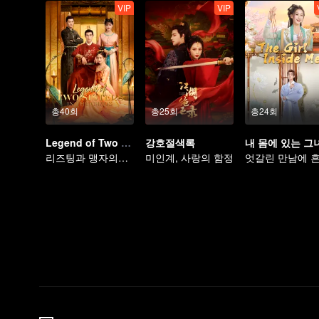
VIP
VIP
총40회
총25회
총24회
Legend of Two Sisters in the Chaos
강호절색록
내 몸에 있는 그
리즈팅과 맹자의의 운명적인 사랑
미인계, 사랑의 함정