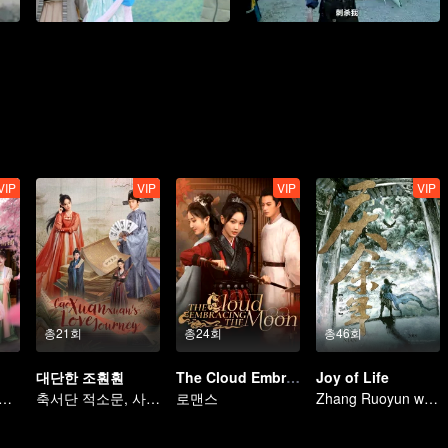
VIP
VIP
VIP
VIP
총21회
총24회
총46회
대단한 조훤훤
The Cloud Embracing The Moon
Joy of Life
우몽과 우의걸의 계약혼
축서단 적소문, 사건 조사에 나선 연상연하 커플
로맨스
Zhang Ruoyun was trapped in court with a risky life