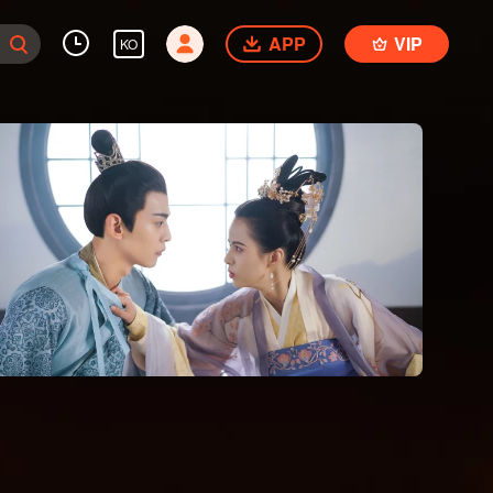
APP
VIP
KO