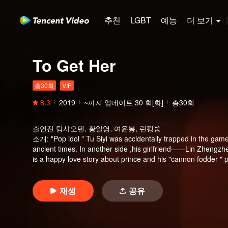
추천
LGBT
예능
더 보기
|
To Get Her
총30회
VIP
8.3
2019
~까지 업데이트
30
회[화]
총30회
출연진
탕샤오텐, 황일영, 여윤봉, 린펑쑹
소개
:
"Pop idol " Tu Siyi was accidentally trapped in the gam
ancient times. In another side ,his girlfriend——Lin Zhengzhe
is a happy love story about prince and his "cannon fodder " p
재생
공유