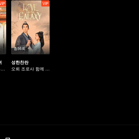
VIP
VIP
총56회
녀
성한찬란
엇갈린 만남에 흔들리는 마음
오뢰 조로사 함께 세상에 나아간다