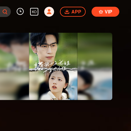
APP
VIP
KO