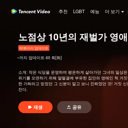
추천
LGBT
예능
더 보기
|
노점상 10년의 재벌가 영애
60회까지 업데이트
~까지 업데이트
60
회[화]
소개
:
작은 식당을 운영하며 평온하게 살아가던 그녀의 일상은 
위기를 모면하기 위해 얼떨결에 부유한 집안의 영애인 척 거짓
한 가짜라고 믿었던 그 신분이 알고 보니 진짜였던 것! 거짓 
진다.
재생
공유