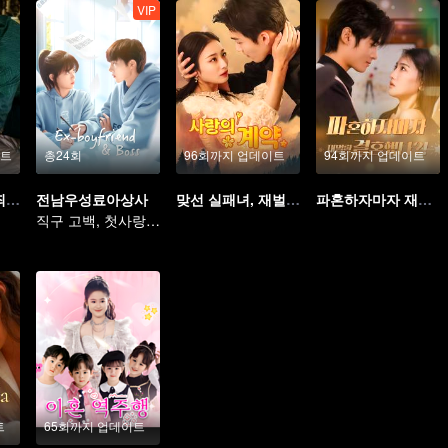
VIP
이트
총24회
96회까지 업데이트
94회까지 업데이트
고 씨 도련님의 죄많은 비공개 아내
전남우성료아상사
맞선 실패녀, 재벌 집 사모님이 됐네
파혼하자마자 재벌랑 결혼했다?!
직구 고백, 첫사랑 도망가지 마
트
65회까지 업데이트