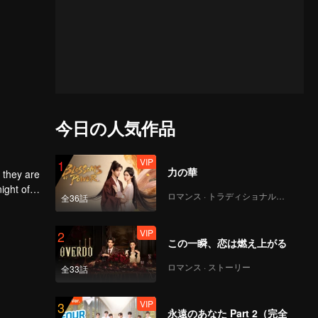
今日の人気作品
VIP
1
力の華
 they are
ight of
ロマンス · トラディショナル・コスチューム
全36話
to
he
 each
VIP
2
この一瞬、恋は燃え上がる
ロマンス · ストーリー
全33話
VIP
3
永遠のあなた Part 2（完全