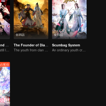
全35話
全10話
National Husband Bring Home SS2
The Founder of Diabolism
Scumbag System
Don't say it, but still love you
The youth from clan of cultivators killed the devils for the others
An ordinary youth crossing as a villain into the book and abusing the hero!
独占配信