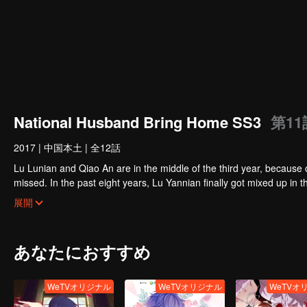
National Husband Bring Home SS3
第11
2017
|
中国本土
|
全12話
Lu Lunian and Qiao An are in the middle of the third year, because 
missed. In the past eight years, Lu Yannian finally got mixed up in t
Joan’s birthday. Also failed due to misunderstanding.
Five years later, Han Ruchu looked for Lu Jianian to play Xu Jia
展開
stabilize the family business, the two people who once fell in love 
relationship between the two was frozen because of the previous m
other and rebuilt.
あなたにおすすめ
WeTVオリジナル
WeTVオリジナル
WeTVオ