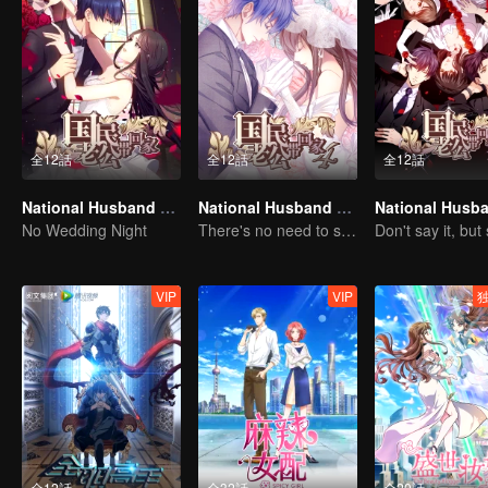
全12話
全12話
全12話
National Husband Bring Home SS1
National Husband Bring Home SS4
No Wedding Night
There's no need to say much about love.
VIP
VIP
全12話
全32話
全20話