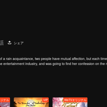
話
シェア
of a rain acquaintance, two people have mutual affection, but each time
he entertainment industry, and was going to find her confession on the n
mu, and then released the news of marriage with Joan. In an attempt 
with each other reunited and began to play the fake unmarried couple. T
isunderstanding. It was not until Lu Yunian and the two men rehearsed
リジナル
VIP
WeTVオリジナル