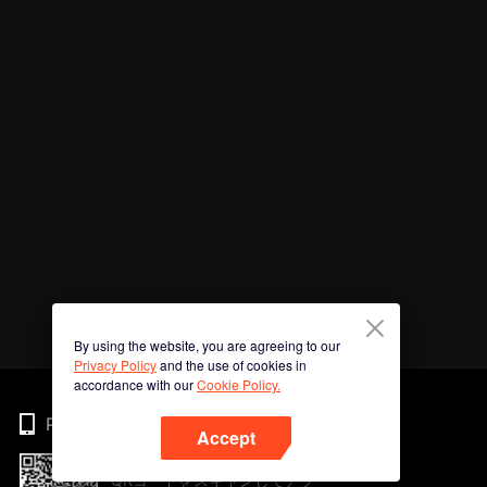
By using the website, you are agreeing to our
Privacy Policy
and the use of cookies in
accordance with our
Cookie Policy.
Phone
Accept
QRコードをスキャンしてアプ