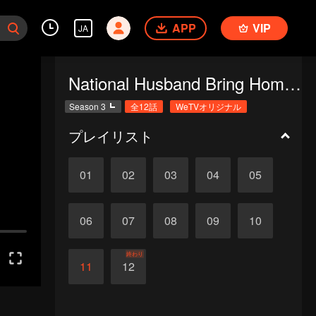
APP
VIP
JA
National Husband Bring Home SS3
Season 3
全12話
WeTVオリジナル
プレイリスト
01
02
03
04
05
06
07
08
09
10
終わり
11
12