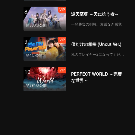
VIP
8
逆天至尊 ～天に抗う者～
一発勝負の剣戟、束縛なき感覚
第533話公開
VIP
9
僕だけの相棒 (Uncut Ver.)
私のプレイヤー2になってください
第4話公開
VIP
10
PERFECT WORLD ～完璧
な世界～
第281話公開