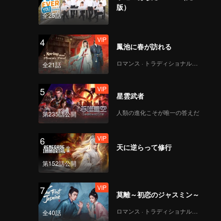
版）
全25話
VIP
4
鳳池に春が訪れる
ロマンス · トラディショナル・コスチューム
全21話
VIP
5
星雲武者
人類の進化こそが唯一の答えだ
第235話公開
VIP
6
天に逆らって修行
第152話公開
VIP
7
莫離～初恋のジャスミン～
ロマンス · トラディショナル・コスチューム
全40話