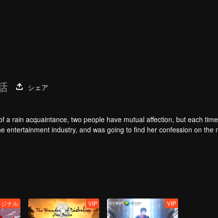
話
シェア
of a rain acquaintance, two people have mutual affection, but each time
he entertainment industry, and was going to find her confession on the n
mu, and then released the news of marriage with Joan. In an attempt 
with each other reunited and began to play the fake unmarried couple. T
isunderstanding. It was not until Lu Yunian and the two men rehearsed
リジナル
VIP
VIP