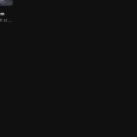
em
An ordinary youth crossing as a villain into the book and abusing the hero!