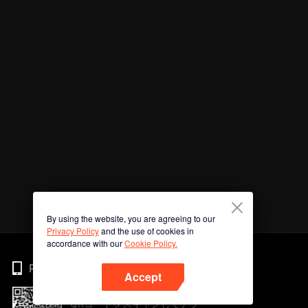
By using the website, you are agreeing to our
Privacy Policy
and the use of cookies in
accordance with our
Cookie Policy.
Phone
Accept
QRコードをスキャンしてアプ