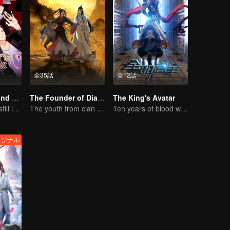
全35話
全12話
National Husband Bring Home SS2
The Founder of Diabolism
The King's Avatar
Don't say it, but still love you
The youth from clan of cultivators killed the devils for the others
Ten years of blood writing esports brilliant
リジナル