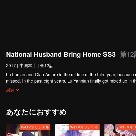
National Husband Bring Home SS3
第12
2017
|
中国本土
|
全12話
Lu Lunian and Qiao An are in the middle of the third year, because 
missed. In the past eight years, Lu Yannian finally got mixed up in t
Joan’s birthday. Also failed due to misunderstanding.
Five years later, Han Ruchu looked for Lu Jianian to play Xu Jia
展開
stabilize the family business, the two people who once fell in love 
relationship between the two was frozen because of the previous m
other and rebuilt.
あなたにおすすめ
WeTVオリジナル
WeTVオリジナル
WeTVオ