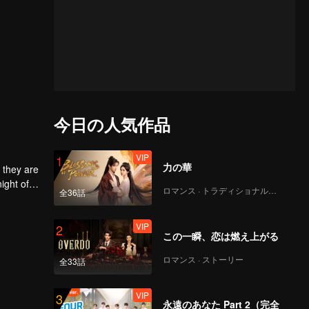
今日の人気作品
VIP
1
力の華
 they are
ight of
ロマンス · トラディショナル・コスチューム
全36話
to
he
 each
VIP
2
この一瞬、恋は燃え上がる
ロマンス · ストーリー
全33話
VIP
3
永遠のあなた Part 2（完全