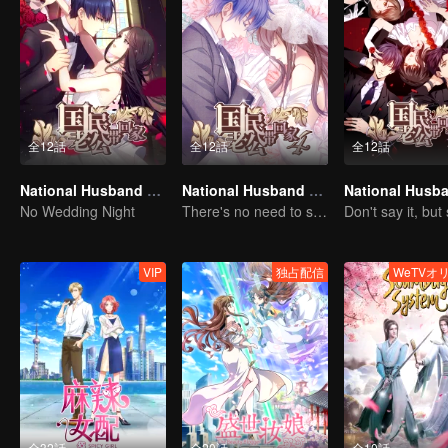
全12話
全12話
全12話
National Husband Bring Home SS1
National Husband Bring Home SS4
No Wedding Night
There's no need to say much about love.
VIP
独占配信
WeTVオ
全32話
全20話
全10話