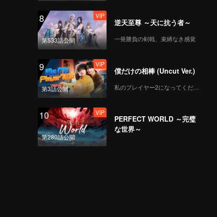
VIP
8
逆天至尊 ～天に抗う者～
一発勝負の剣戟、束縛なき感覚
第533話公開
VIP
9
僕だけの相棒 (Uncut Ver.)
私のプレイヤー2になってください
第3話公開
VIP
10
PERFECT WORLD ～完璧
な世界～
第280話公開