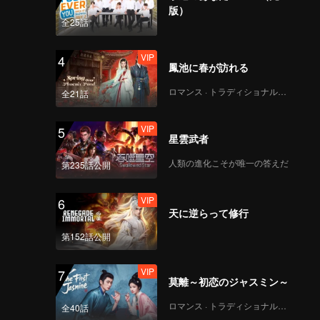
版）
全25話
VIP
4
鳳池に春が訪れる
ロマンス · トラディショナル・コスチューム
全21話
VIP
5
星雲武者
人類の進化こそが唯一の答えだ
第235話公開
VIP
6
天に逆らって修行
第152話公開
VIP
7
莫離～初恋のジャスミン～
ロマンス · トラディショナル・コスチューム
全40話