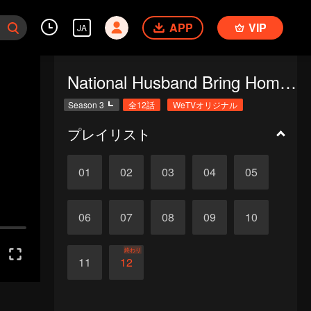
APP
VIP
JA
National Husband Bring Home SS3
Season 3
全12話
WeTVオリジナル
プレイリスト
01
02
03
04
05
06
07
08
09
10
終わり
11
12