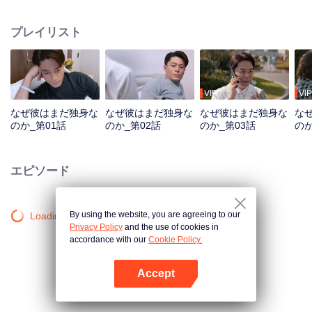
し、同時に人間性と世界について深く考えさせる。人生を愛する40代の男は
「独身」を宣言する。彼は多くの人に慕われる憧れの的か、それとも女性に
プレイリスト
避けられるストレートな男か？「結婚したくない」のか、「結婚できない」
のか？この風変わりな独身の叔父は、ついに理想の女性と出会った時、どの
ように状況に対処し、彼女の心を掴むのだろうか？食に決まった好みはな
い。自分の口に合うものは貴重だ！結婚を拒む男などいない。ただ、運命の
人を見つけていないだけなのだ。
VIP
VIP
なぜ彼はまだ独身な
なぜ彼はまだ独身な
なぜ彼はまだ独身な
な
のか_第01話
のか_第02話
のか_第03話
のか
エピソード
By using the website, you are agreeing to our
Loading…
Privacy Policy
and the use of cookies in
accordance with our
Cookie Policy.
Accept
Appを開く