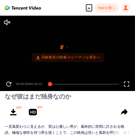
Appを開く
ja
00:00:00
/
00:45:21
なぜ彼はまだ独身なのか
一見風変わりに見えるが、実は心優しい男が、最終的に世間に許される物
語。極端な個性を持つ男を描くことで、この映画は笑いと風刺を呼び起こ
全て