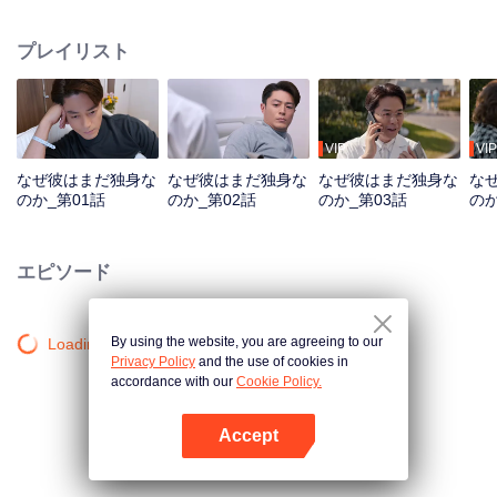
し、同時に人間性と世界について深く考えさせる。人生を愛する40代の男は
「独身」を宣言する。彼は多くの人に慕われる憧れの的か、それとも女性に
プレイリスト
避けられるストレートな男か？「結婚したくない」のか、「結婚できない」
のか？この風変わりな独身の叔父は、ついに理想の女性と出会った時、どの
ように状況に対処し、彼女の心を掴むのだろうか？食に決まった好みはな
い。自分の口に合うものは貴重だ！結婚を拒む男などいない。ただ、運命の
人を見つけていないだけなのだ。
VIP
VIP
なぜ彼はまだ独身な
なぜ彼はまだ独身な
なぜ彼はまだ独身な
な
のか_第01話
のか_第02話
のか_第03話
のか
エピソード
By using the website, you are agreeing to our
Loading…
Privacy Policy
and the use of cookies in
accordance with our
Cookie Policy.
Accept
Appを開く