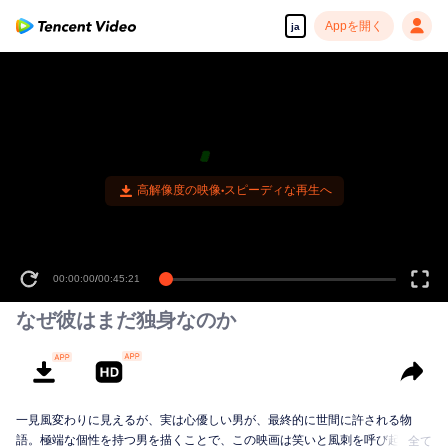
Appを開く
ja
高解像度の映像•スピーディな再生へ
00:00:00
/
00:45:21
なぜ彼はまだ独身なのか
一見風変わりに見えるが、実は心優しい男が、最終的に世間に許される物
語。極端な個性を持つ男を描くことで、この映画は笑いと風刺を呼び起こ
全て