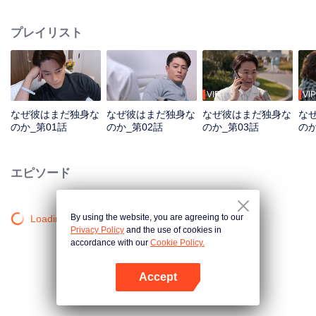
し、同時に人間性と世界について深く考えさせる。人生を愛する40代の男は
「独身」を宣言する。彼は多くの人に慕われる憧れの的か、それとも女性に
プレイリスト
避けられるストレートな男か？「結婚したくない」のか、「結婚できない」
のか？この風変わりな独身の叔父は、ついに理想の女性と出会った時、どの
ように状況に対処し、彼女の心を掴むのだろうか？食に決まった好みはな
い。自分の口に合うものは貴重だ！結婚を拒む男などいない。ただ、運命の
人を見つけていないだけなのだ。
VIP
VIP
なぜ彼はまだ独身な
なぜ彼はまだ独身な
なぜ彼はまだ独身な
な
のか_第01話
のか_第02話
のか_第03話
のか
エピソード
By using the website, you are agreeing to our
Loading…
Privacy Policy
and the use of cookies in
accordance with our
Cookie Policy.
Accept
Appを開く