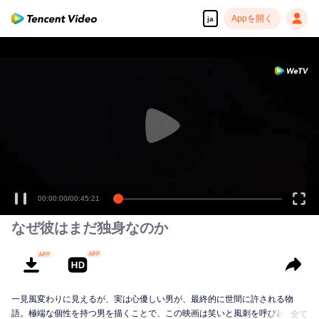
Appを開く
ja
00:00:00
/
00:45:21
なぜ彼はまだ独身なのか
一見風変わりに見えるが、実は心優しい男が、最終的に世間に許される物
語。極端な個性を持つ男を描くことで、この映画は笑いと風刺を呼び起こ
全て