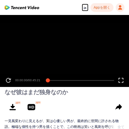
Appを開く
ja
00:00:00
/
00:45:21
なぜ彼はまだ独身なのか
一見風変わりに見えるが、実は心優しい男が、最終的に世間に許される物
語。極端な個性を持つ男を描くことで、この映画は笑いと風刺を呼び起こ
全て