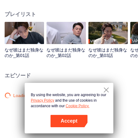
し、同時に人間性と世界について深く考えさせる。人生を愛する40代の男は
「独身」を宣言する。彼は多くの人に慕われる憧れの的か、それとも女性に
プレイリスト
避けられるストレートな男か？「結婚したくない」のか、「結婚できない」
のか？この風変わりな独身の叔父は、ついに理想の女性と出会った時、どの
ように状況に対処し、彼女の心を掴むのだろうか？食に決まった好みはな
い。自分の口に合うものは貴重だ！結婚を拒む男などいない。ただ、運命の
人を見つけていないだけなのだ。
VIP
VIP
なぜ彼はまだ独身な
なぜ彼はまだ独身な
なぜ彼はまだ独身な
な
のか_第01話
のか_第02話
のか_第03話
のか
エピソード
By using the website, you are agreeing to our
Loading…
Privacy Policy
and the use of cookies in
accordance with our
Cookie Policy.
Accept
Appを開く