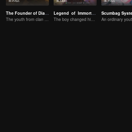
The Founder of Diabolism
Legend of Immortals
Scumbag Syst
The youth from clan of cultivators killed the devils for the others
The boy changed his life into a king