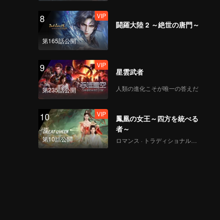
VIP
8
闘羅大陸 2 ～絶世の唐門～
第165話公開
VIP
9
星雲武者
人類の進化こそが唯一の答えだ
第235話公開
VIP
10
鳳凰の女王～四方を統べる
者～
第10話公開
ロマンス · トラディショナル・コスチューム · ファンタジー