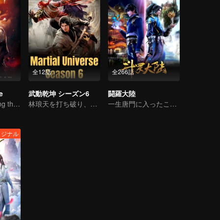
全12話
全266話
e
武動乾坤 シーズン6
闘羅大陸
Wu Zhiji, Breaking the Sky, Moving the Heaven and the Earth
林琅天を打ち破り、頂点に立つ。
一生唐門に入ったことを後悔しない
リジナル