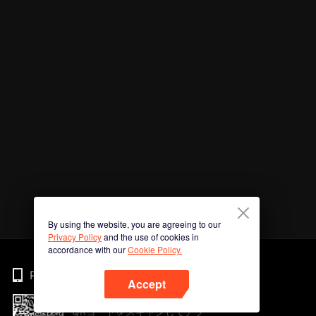
By using the website, you are agreeing to our
Privacy Policy
and the use of cookies in
accordance with our
Cookie Policy.
Phone
Accept
QRコードをスキャンしてアプ