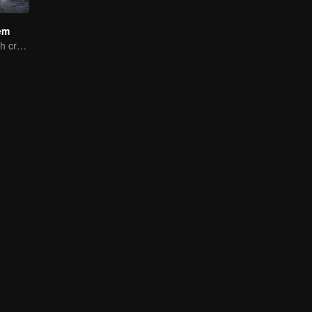
em
An ordinary youth crossing as a villain into the book and abusing the hero!