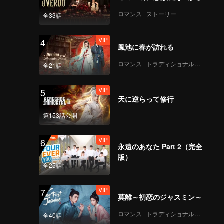
ロマンス · ストーリー
全33話
VIP
4
鳳池に春が訪れる
ロマンス · トラディショナル・コスチューム
全21話
VIP
5
天に逆らって修行
第153話公開
VIP
6
永遠のあなた Part 2（完全
版）
全25話
VIP
7
莫離～初恋のジャスミン～
ロマンス · トラディショナル・コスチューム
全40話