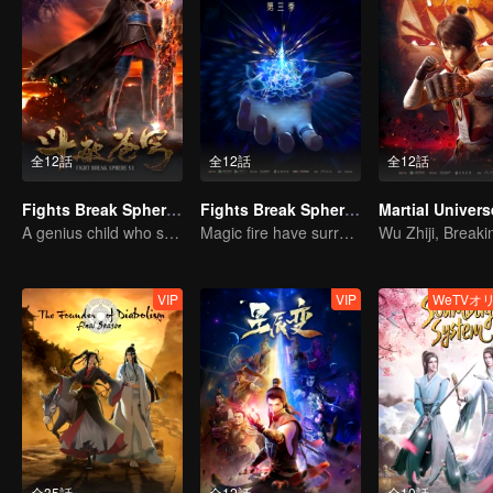
全12話
全12話
全12話
Fights Break Sphere S1
Fights Break Sphere S3
Martial Univers
A genius child who suddenly loses all his powers
Magic fire have surrendered! Xiao Yan mastered the fighting skill——Buddha anger Lotus!
VIP
VIP
WeTVオ
全35話
全12話
全10話