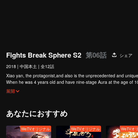
Fights Break Sphere S2
第06話
シェア
2018
|
中国本土
|
全12話
Xiao yan, the protagonist,and also is the unprecedented and unique c
When he was 4 years old and have nine-stage Aura at the age of 1
three miserable years.When a ghost emerged from the ring on his f
展開
あなたにおすすめ
WeTVオリジナル
WeTVオリジナル
WeTVオ