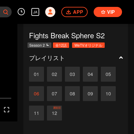
APP
VIP
JA
Fights Break Sphere S2
Season 2
全12話
WeTVオリジナル
プレイリスト
01
02
03
04
05
06
07
08
09
10
終わり
11
12