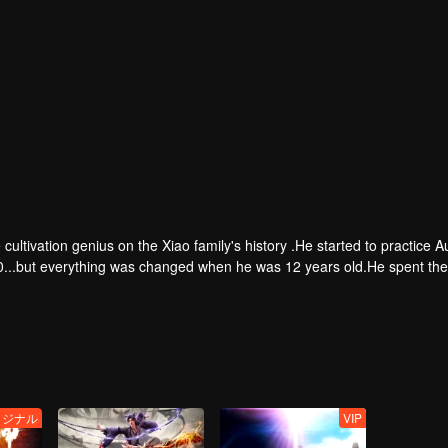
ultivation genius on the Xiao family's history .He started to practice A
0...but everything was changed when he was 12 years old.He spent the
inger and a brand new door opened in front of him!
リジナル
VIP