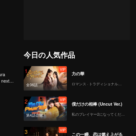
今日の人気作品
VIP
1
力の華
ura
 next
ロマンス · トラディショナル・コスチューム
全36話
VIP
2
僕だけの相棒 (Uncut Ver.)
私のプレイヤー2になってください
第4話公開
VIP
3
この一瞬、恋は燃え上がる