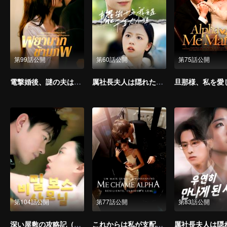
第99話公開
第60話公開
第75話公開
電撃婚後、謎の夫は実は上司だった（タイ語版）
厲社長夫人は隠れた大物だった（繁体中文版）
第104話公開
第77話公開
第83話公開
深い屋敷の攻略記（韓国語版）
これからは私が支配する