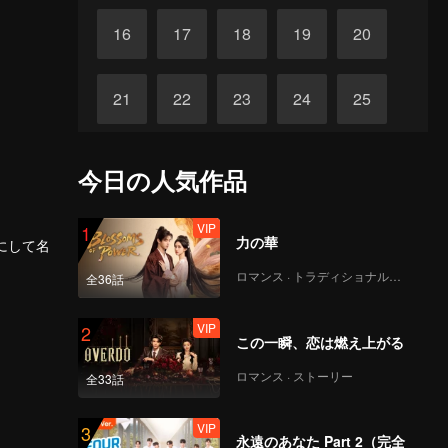
16
17
18
19
20
21
22
23
24
25
26
27
28
29
30
今日の人気作品
VIP
1
力の華
にして名
ロマンス · トラディショナル・コスチューム
全36話
VIP
2
この一瞬、恋は燃え上がる
ロマンス · ストーリー
全33話
VIP
3
永遠のあなた Part 2（完全