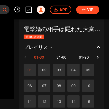
APP
VIP
JA
電撃婚の相手は隠れた大富豪だった（韓国語版）
第100話公開
プレイリスト
01-30
31-60
61-90
91-1
01
02
03
04
05
06
07
08
09
10
11
12
13
14
15