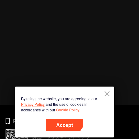
By using the website, you are agreeing to our
Privacy Policy
and the use of cookies in
accordance with our
Cookie Policy.
Phone
Accept
QRコードをスキャンしてアプ