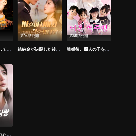
第94話公開
第65話公開
旦那様、私を愛してください
結納金が決裂した後、千億の大富豪と結婚した（韓国語版）
離婚後、四人の子を連れて元夫の家を爆破（韓国語版）
厲社長夫人は隠れた大物だった（韓国語版）