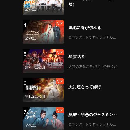
版）
全25話
VIP
4
鳳池に春が訪れる
ロマンス · トラディショナル・コスチューム
全21話
VIP
5
星雲武者
人類の進化こそが唯一の答えだ
第235話公開
VIP
6
天に逆らって修行
第152話公開
VIP
7
莫離～初恋のジャスミン～
ロマンス · トラディショナル・コスチューム
全40話