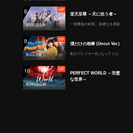
VIP
8
逆天至尊 ～天に抗う者～
一発勝負の剣戟、束縛なき感覚
第533話公開
VIP
9
僕だけの相棒 (Uncut Ver.)
私のプレイヤー2になってください
第3話公開
VIP
10
PERFECT WORLD ～完璧
な世界～
第280話公開