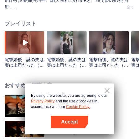
名目だけの結婚から十年。新しい会社に入社すると、上司が謎の夫だと判
明……
全て
プレイリスト
電撃婚後、謎の夫は
電撃婚後、謎の夫は
電撃婚後、謎の夫は
電
実は上司だった（タ
実は上司だった（タ
実は上司だった（タ
実
イ語版）_第01話
イ語版）_第02話
イ語版）_第03話
イ語
おすすめの視聴内容
By using the website, you are agreeing to our
Privacy Policy
and the use of cookies in
行方不明の妻に縛られて
accordance with our
Cookie Policy.
Accept
Appを開く
旦那様、私を愛してください