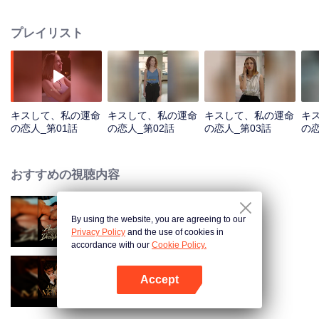
プレイリスト
キスして、私の運命
キスして、私の運命
キスして、私の運命
キ
の恋人_第01話
の恋人_第02話
の恋人_第03話
の恋
おすすめの視聴内容
By using the website, you are agreeing to our
行方不明の妻に縛られて
Privacy Policy
and the use of cookies in
accordance with our
Cookie Policy.
Accept
旦那様、私を愛してください
Appを開く