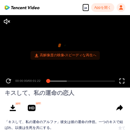
Appを開く
ja
高解像度の映像•スピーディな再生へ
00:00:00
/
00:01:22
キスして、私の運命の恋人
「キスして、私の運命のアルファ」彼女は彼の運命の伴侶。一つのキスで結
ばれ、以後は生死を共にする。
全て