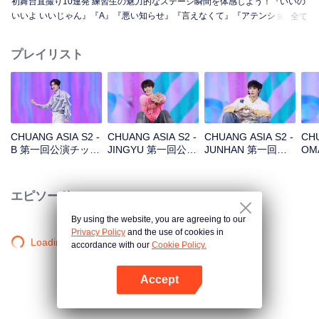
初舞台直撮り10連発 練習生の魅力的なステージ瞬間を体感しよう！『いいの
いいよ いいじゃん』『A』『悪い知らせ』『言えなくて』『アテンション』
全て
『花火』『まだ怪物』『スーパー』『真実の愛』『月下の道』
プレイリスト
CHUANG ASIA S2 -
CHUANG ASIA S2 -
CHUANG ASIA S2 -
CHU
B 第一回公演チッケ
JINGYU 第一回公演
JUNHAN 第一回公
OM
ム
チッケム
演チッケム
チ
エピソード
By using the website, you are agreeing to our
Privacy Policy
and the use of cookies in
Loading…
accordance with our
Cookie Policy.
Accept
Appを開く