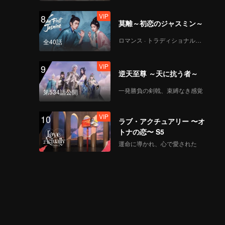
VIP
8
莫離～初恋のジャスミン～
CHUANG ASIA S2 -
SMART 第一回公演チ
ロマンス · トラディショナル・コスチューム
全40話
ッケム
VIP
9
逆天至尊 ～天に抗う者～
CHUANG ASIA S2 -
TADALEE 第一回公演
一発勝負の剣戟、束縛なき感覚
第534話公開
チッケム
VIP
10
ラブ・アクチュアリー 〜オ
CHUANG ASIA S2 -
トナの恋〜 S5
KAO 第一回公演チッケ
運命に導かれ、心で愛された
ム
CHUANG ASIA S2 -
PEANUT 第一回公演チ
ッケム