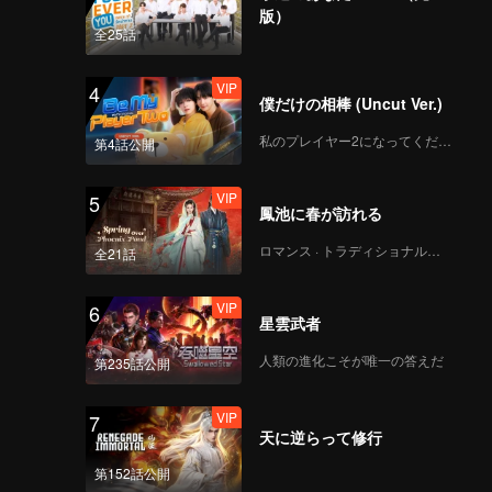
CHUANG ASIA S2 -
版）
JIAHAO 第一回公演チ
全25話
ッケム
VIP
4
僕だけの相棒 (Uncut Ver.)
CHUANG ASIA S2 -
DUY 第一回公演チッケ
私のプレイヤー2になってください
第4話公開
ム
VIP
5
鳳池に春が訪れる
CHUANG ASIA S2 -
DAVID 第一回公演チッ
ロマンス · トラディショナル・コスチューム
全21話
ケム
VIP
6
星雲武者
CHUANG ASIA S2 -
YUCHEN 第一回公演チ
人類の進化こそが唯一の答えだ
第235話公開
ッケム
VIP
7
天に逆らって修行
CHUANG ASIA S2 -
KK 第一回公演チッケム
第152話公開