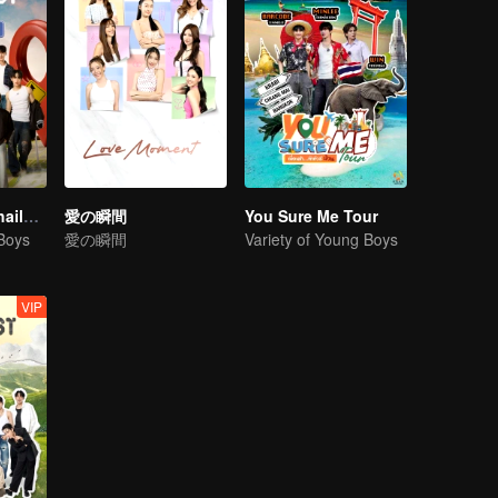
Boys Lost in Thailand·Behind the Scene
愛の瞬間
You Sure Me Tour
 Boys
愛の瞬間
Variety of Young Boys
VIP