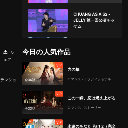
CHUANG ASIA S2 -
JELLY 第一回公演チッ
ケム
CHUANG ASIA S2 -
WEIZHI 第一回公演チッ
今日の人気作品
シ
ケム
ェア
VIP
1
力の華
CHUANG ASIA S2 -
KOSHIN 第一回公演チ
ロマンス · トラディショナル・コスチューム
アテンショ
全36話
ッケム
VIP
2
この一瞬、恋は燃え上がる
CHUANG ASIA S2 -
HIKARU 第一回公演チ
ロマンス · ストーリー
全33話
ッケム
VIP
3
永遠のあなた Part 2（完全