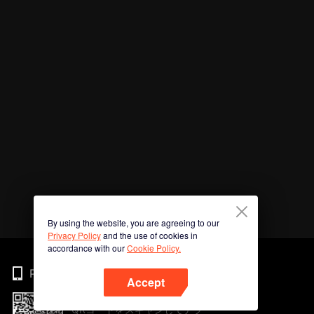
By using the website, you are agreeing to our
Privacy Policy
and the use of cookies in
accordance with our
Cookie Policy.
Phone
Accept
QRコードをスキャンしてアプ