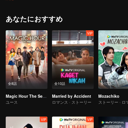
あなたにおすすめ
VIP
全8話
全10話
全17話
Magic Hour The Series
Married by Accident
Mozachiko
ユース
ロマンス · ストーリー
ストーリー · ロ
VIP
VIP