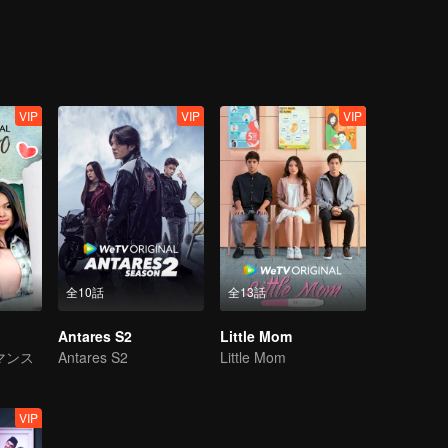
VIP
VIP
VIP
全10話
全13話
Antares S2
Little Mom
マンス
Antares S2
Little Mom
VIP