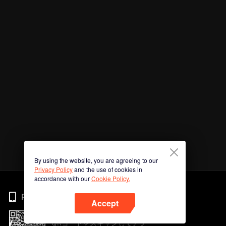
By using the website, you are agreeing to our
Privacy Policy
and the use of cookies in
accordance with our
Cookie Policy.
Phone
Accept
QRコードをスキャンしてアプ