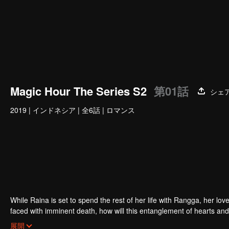
Magic Hour The Series S2
第01話
シェ
2019
|
インドネシア
|
全6話
|
ロマンス
While Raina is set to spend the rest of her life with Rangga, her l
faced with imminent death, how will this entanglement of hearts and complication of feelings that span between Jakarta, New York and Bali be
sorted out? Will Raina eventually find one more magic hour in her li
展開