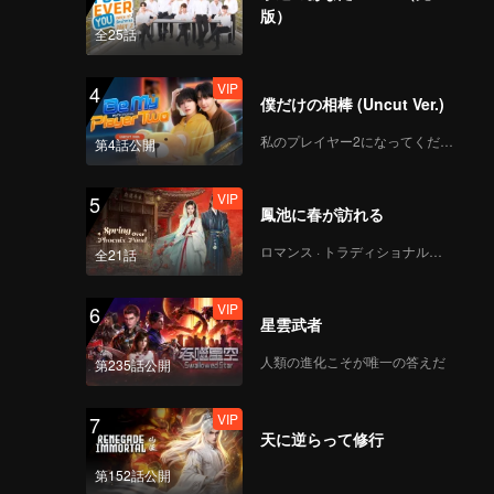
版）
全25話
VIP
4
僕だけの相棒 (Uncut Ver.)
私のプレイヤー2になってください
第4話公開
VIP
5
鳳池に春が訪れる
ロマンス · トラディショナル・コスチューム
全21話
VIP
6
星雲武者
人類の進化こそが唯一の答えだ
第235話公開
VIP
7
天に逆らって修行
第152話公開