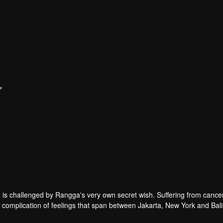
ア
ove is challenged by Rangga's very own secret wish. Suffering from cance
fe?