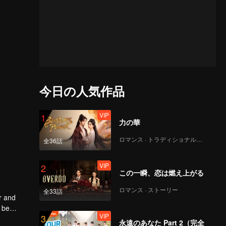
今日の人気作品
VIP
1
力の華
ロマンス · トラディショナル・コスチューム
全36話
VIP
2
この一瞬、恋は燃え上がる
ロマンス · ストーリー
全33話
r and
VIP
3
永遠のあなた Part 2（完全