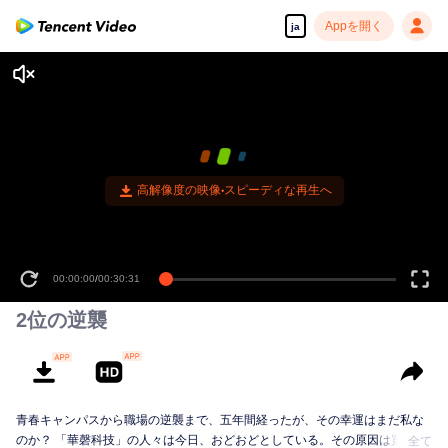
Appを開く
ja
高解像度の映像•スピーディな再生へ
00:00:00
/
00:30:31
2位の逆襲
青春キャンパスから職場の逆襲まで、五年間経ったが、その幸運はまだ私な
のか？ 「華磬科技」の人々は今日、おどおどとしている。その原因は買収さ
全て