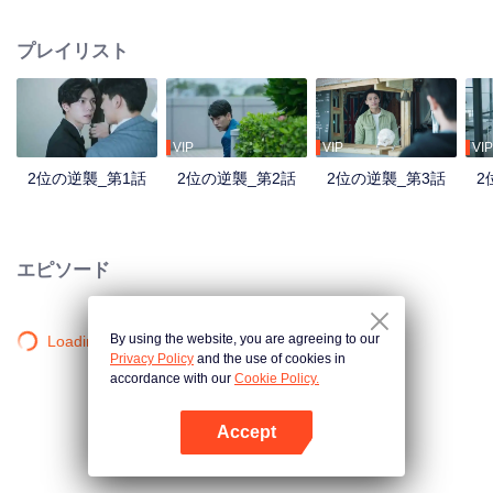
れる会社であるため、誰も自分の仕事を心配している。たとえ責任者は買収
側が簡単に人事を異動しないと言っても、本当に一人も削減しないと保証で
プレイリスト
きない。さらに整合に派遣されている担当者は人を殺してもまばたきもしな
いような冷酷な人だと聞いて、もっと心配することになる。 シュウ・ショイ
ツは怒り目で、気楽ようなコウ・シトクに睨んでいて、五年の間に、二人の
男の子が男に成長した。シュウ・ショイツは若い時の軽はずみの感情を十分
に認識できて、负けず嫌いな彼は気がないなら、別れると決めた。五年後、
VIP
VIP
VIP
二人は意外に出会えて、シュウ・ショイツは買収側の会社の代表となってい
2位の逆襲_第1話
2位の逆襲_第2話
2位の逆襲_第3話
2
る。良心がなく悪意に捨てられて、いつもの第二位は逆襲を決定して、学業
で勝てないかもしれないが、仕事上では、彼に買収側の誇りというものを教
える！
エピソード
By using the website, you are agreeing to our
Loading…
Privacy Policy
and the use of cookies in
accordance with our
Cookie Policy.
Accept
Appを開く