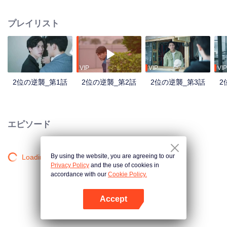
れる会社であるため、誰も自分の仕事を心配している。たとえ責任者は買収
側が簡単に人事を異動しないと言っても、本当に一人も削減しないと保証で
プレイリスト
きない。さらに整合に派遣されている担当者は人を殺してもまばたきもしな
いような冷酷な人だと聞いて、もっと心配することになる。 シュウ・ショイ
ツは怒り目で、気楽ようなコウ・シトクに睨んでいて、五年の間に、二人の
男の子が男に成長した。シュウ・ショイツは若い時の軽はずみの感情を十分
に認識できて、负けず嫌いな彼は気がないなら、別れると決めた。五年後、
VIP
VIP
VIP
二人は意外に出会えて、シュウ・ショイツは買収側の会社の代表となってい
2位の逆襲_第1話
2位の逆襲_第2話
2位の逆襲_第3話
2
る。良心がなく悪意に捨てられて、いつもの第二位は逆襲を決定して、学業
で勝てないかもしれないが、仕事上では、彼に買収側の誇りというものを教
える！
エピソード
By using the website, you are agreeing to our
Loading…
Privacy Policy
and the use of cookies in
accordance with our
Cookie Policy.
Accept
Appを開く