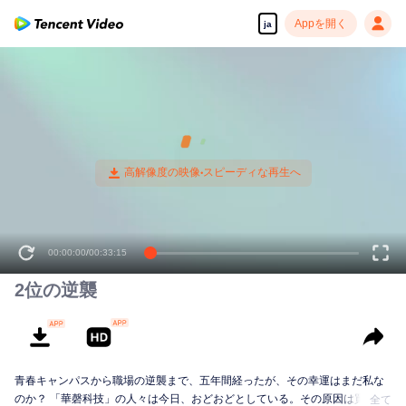
Appを開く
ja
00:00:00
/
00:33:15
2位の逆襲
青春キャンパスから職場の逆襲まで、五年間経ったが、その幸運はまだ私な
のか？ 「華磬科技」の人々は今日、おどおどとしている。その原因は買収さ
全て