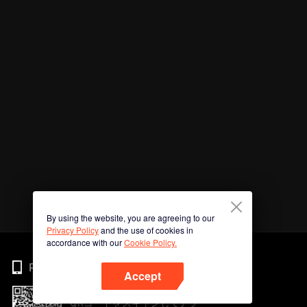
By using the website, you are agreeing to our
Privacy Policy
and the use of cookies in
accordance with our
Cookie Policy.
Phone
Accept
QRコードをスキャンしてアプ