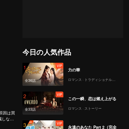
今日の人気作品
VIP
1
力の華
ロマンス · トラディショナル・コスチューム
全36話
VIP
2
この一瞬、恋は燃え上がる
ロマンス · ストーリー
全33話
原因は買
減しない
VIP
3
なる。
い時の軽
永遠のあなた Part 2（完全