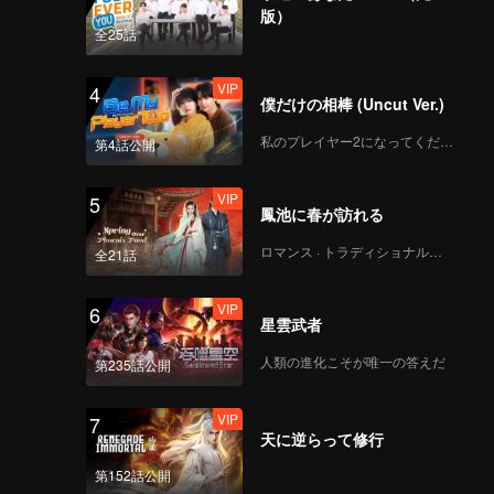
は買収側
版）
は、彼に
全25話
VIP
4
僕だけの相棒 (Uncut Ver.)
私のプレイヤー2になってください
第4話公開
VIP
5
鳳池に春が訪れる
ロマンス · トラディショナル・コスチューム
全21話
VIP
6
星雲武者
人類の進化こそが唯一の答えだ
第235話公開
VIP
7
天に逆らって修行
第152話公開