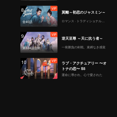
VIP
8
莫離～初恋のジャスミン～
ロマンス · トラディショナル・コスチューム
全40話
VIP
9
逆天至尊 ～天に抗う者～
一発勝負の剣戟、束縛なき感覚
第534話公開
VIP
10
ラブ・アクチュアリー 〜オ
トナの恋〜 S5
運命に導かれ、心で愛された