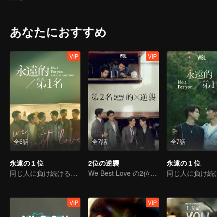
はずみの感情を十分に認識できて、负けず嫌いな彼は気がないなら
の会社の代表となっている。良心がなく悪意に捨てられて、いつも
買収側の誇りというものを教える！
あなたにおすすめ
VIP
VIP
全6話
全7話
全7話
永遠の１位
2位の逆襲
永遠の１位
同じ人に負け続けるってどんな気持ちなのか？
We Best Love の2位の逆襲
VIP
VIP