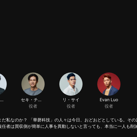
チョウ・エイカ
セキ・チデン
リ・サイ
Evan Luo
役者
役者
役者
まだ私なのか？ 「華磬科技」の人々は今日、おどおどとしている。その
責任者は買収側が簡単に人事を異動しないと言っても、本当に一人も削
もまばたきもしないような冷酷な人だと聞いて、もっと心配することに
て、五年の間に、二人の男の子が男に成長した。シュウ・ショイツは若