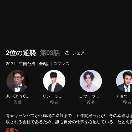
2位の逆襲
第03話
シェア
2021
|
中国台湾
|
全6話
|
ロマンス
Jui-Chih Chiang
リン・シコウ
ヨウ・ウトウ
監督
役者
役者
役者
青春キャンパスから職場の逆襲まで、五年間経ったが、その幸運は
収される会社であるため、誰も自分の仕事を心配している。たとえ
と保証できない。さらに整合に派遣されている担当者は人を殺して
シュウ・ショイツは怒り目で、気楽ようなコウ・シトクに睨んでい
展開