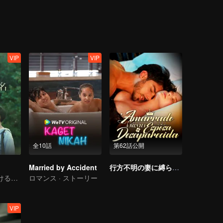
、別れると決めた。五年後、二人は意外に出会えて、シュウ・ショイツ
の第二位は逆襲を決定して、学業で勝てないかもしれないが、仕事上で
VIP
VIP
全10話
第62話公開
Married by Accident
行方不明の妻に縛られて
同じ人に負け続けるってどんな気持ちなのか？
ロマンス · ストーリー
VIP