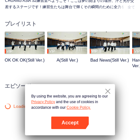
CHUANG ASIA S2練習室へようこそ！ここは夢の始まりの場所、汗と光が交
差するステージです！練習生たちは舞台で輝くその瞬間のために全力を尽く
全て
しています。朝から夜まで、未熟から熟練へ、一歩一歩が成長への道のり。
彼らの練習室での物語を知りたくはありませんか？
プレイリスト
VIP
VIP
VIP
VIP
OK OK OK(Still Ver.)
A(Still Ver.)
Bad News(Still Ver.)
Hard
Ver.
エピソード
By using the website, you are agreeing to our
Privacy Policy
and the use of cookies in
Loading…
accordance with our
Cookie Policy.
Accept
Appを開く