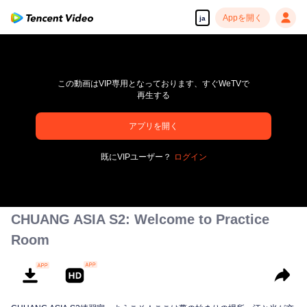
Appを開く
ja
この動画はVIP専用となっております、すぐWeTVで
再生する
pay limit
アプリを開く
エラーコード: 70013083.-1-8adecc0fd58b18cd81bb47c0b39c8e48
既にVIPユーザー？
ログイン
00:00:00
/
00:00:00
CHUANG ASIA S2: Welcome to Practice
Room