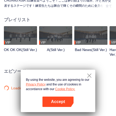
CHUANG ASIA S2練習室へようこそ！ここは夢の始まりの場所、汗と光が交
差するステージです！練習生たちは舞台で輝くその瞬間のために全力を尽く
全て
しています。朝から夜まで、未熟から熟練へ、一歩一歩が成長への道のり。
彼らの練習室での物語を知りたくはありませんか？
プレイリスト
VIP
VIP
VIP
VIP
OK OK OK(Still Ver.)
A(Still Ver.)
Bad News(Still Ver.)
Hard
Ver.
エピソード
By using the website, you are agreeing to our
Privacy Policy
and the use of cookies in
Loading…
accordance with our
Cookie Policy.
Accept
Appを開く