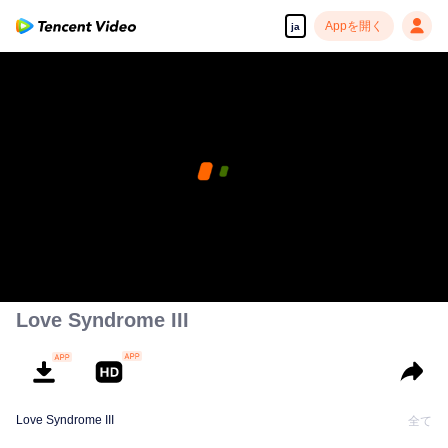
Appを開く
ja
Love Syndrome III
Love Syndrome III
全て