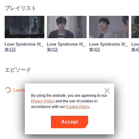
プレイリスト
Love Syndrome III_
Love Syndrome III_
Love Syndrome III_
Lov
第1話
第2話
第3話
第4
エピソード
Loading…
By using the website, you are agreeing to our
Privacy Policy
and the use of cookies in
accordance with our
Cookie Policy.
Accept
Appを開く