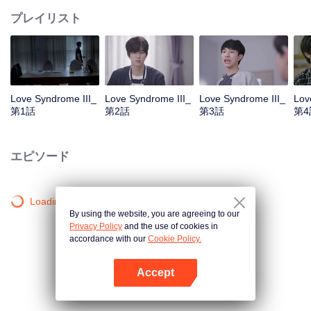
プレイリスト
Love Syndrome III_
Love Syndrome III_
Love Syndrome III_
Lov
第1話
第2話
第3話
第4
エピソード
Loading…
By using the website, you are agreeing to our
Privacy Policy
and the use of cookies in
accordance with our
Cookie Policy.
Accept
Appを開く