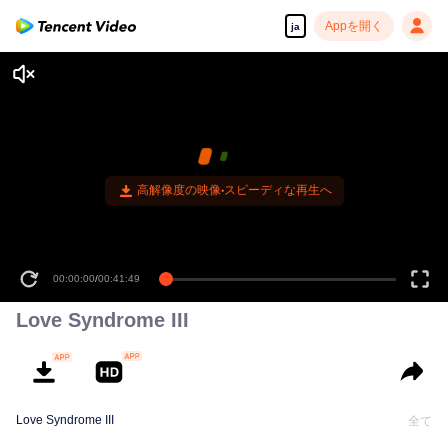
Appを開く
ja
高解像度の映像•スピーディな再生へ
00:00:00
/
00:41:49
Love Syndrome III
Love Syndrome III
全て