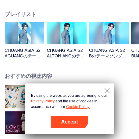
りの少年たちをPickしよう！
プレイリスト
CHUANG ASIA S2
CHUANG ASIA S2
CHUANG ASIA S2
CHU
AGUANGのテーマ
ALTON ANGのテー
Bのテーマソングチ
BI
ソングチッケム
マソングチッケム
ッケム
ソ
おすすめの視聴内容
By using the website, you are agreeing to our
CHUANG ASIA S2
Privacy Policy
and the use of cookies in
accordance with our
Cookie Policy.
Accept
LOVE(X): ルームメイト
Appを開く