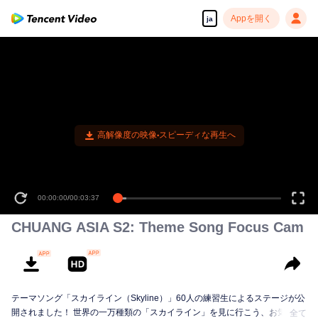
Appを開く
ja
高解像度の映像•スピーディな再生へ
00:00:00
/
00:03:37
CHUANG ASIA S2: Theme Song Focus Cam
テーマソング「スカイライン（Skyline）」60人の練習生によるステージが公
開されました！ 世界の一万種類の「スカイライン」を見に行こう、お気に入
全て