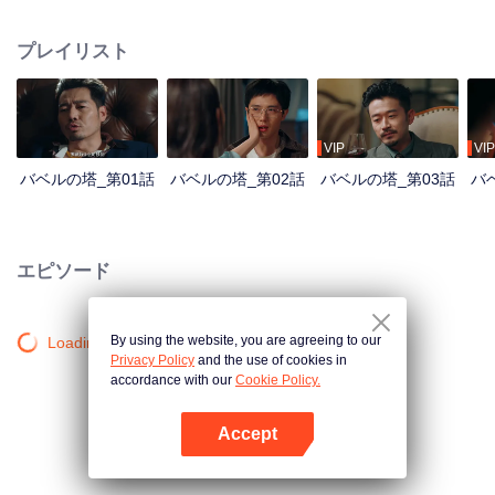
がて都市伝説として囁かれるようになる。 それから数か月後、遺言をめぐる
真実を求め、6人の男女が通天閣に集結する。だが彼らは知らなかった——自
プレイリスト
ら運命の網に飛び込んだことを。次々と明らかになる秘密、忍び寄る殺意。
もはや誰も無傷では逃れられない。 罠か、復讐か、それとも——。すべての
嘘が剥がれ落ちた先に待つ、驚愕の真実とは。
VIP
VIP
バベルの塔_第01話
バベルの塔_第02話
バベルの塔_第03話
バ
エピソード
By using the website, you are agreeing to our
Loading…
Privacy Policy
and the use of cookies in
accordance with our
Cookie Policy.
Accept
Appを開く