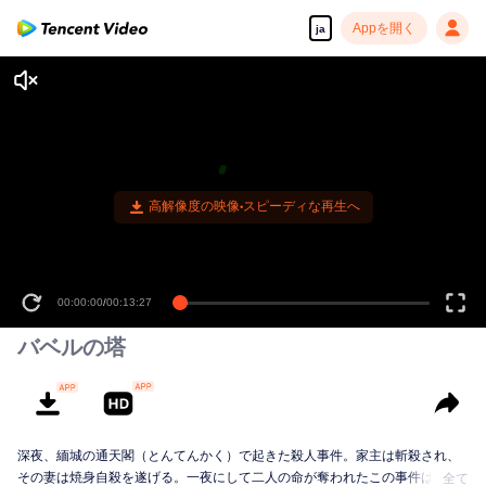
Appを開く
ja
高解像度の映像•スピーディな再生へ
00:00:00
/
00:13:27
バベルの塔
深夜、緬城の通天閣（とんてんかく）で起きた殺人事件。家主は斬殺され、
その妻は焼身自殺を遂げる。一夜にして二人の命が奪われたこの事件は、や
全て