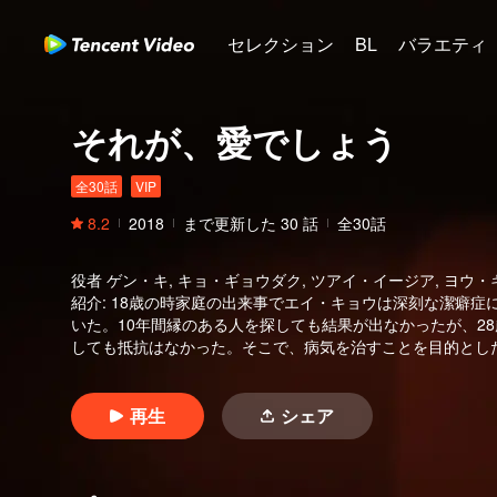
セレクション
BL
バラエティ
それが、愛でしょう
全30話
VIP
8.2
2018
まで更新した
30
話
全30話
役者
ゲン・キ, キョ・ギョウダク, ツアイ・イージア, ヨウ・
紹介
:
18歳の時家庭の出来事でエイ・キョウは深刻な潔癖症
いた。10年間縁のある人を探しても結果が出なかったが、2
しても抵抗はなかった。そこで、病気を治すことを目的とし
ったりした結果、エイ・キョウはシュウ・ゼに恋した。シュ
ウの励ましで絶望的な片思いを捨て、新たな人生目標を取り
い知能指数の恋愛法則を解釈してた。この活力にあふれた女
再生
シェア
愛情を収穫した。シュウ・ゼとエイ・キョウはそれぞれの成