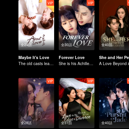
VIP
VIP
全24話
全30話
全40話
Maybe It's Love
Forever Love
The old casts lead a sweet love story!
She is his Achilles' heel and his armor
VIP
VIP
全28話
全31話
全40話