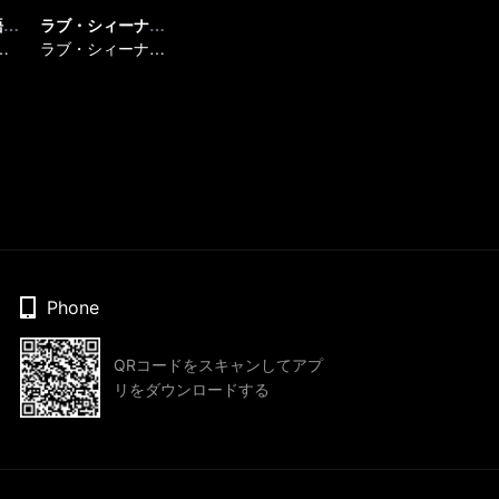
宝玉の追跡 (英語版)
ラブ・シィーナァリィ～恋の季節に恋の景色～
！硝煙が試す本当の想い
ラブ・シィーナァリィ～恋の季節に恋の景色～
Phone
QRコードをスキャンしてアプ
リをダウンロードする