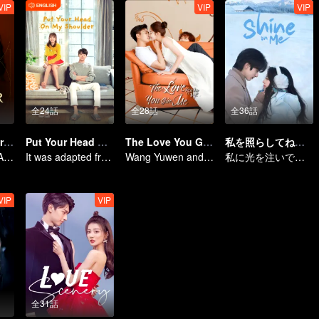
VIP
VIP
VIP
全24話
全28話
全36話
She and Her Perfect Husband (Thai Ver.)
Put Your Head On My Shoulder (Eng Dub)
The Love You Give Me
私を照らしてね（英語吹替）
A Love Beyond Age: Yang Mi and Xu Kai
It was adapted from the same series of novels as "A Love so Beautiful"
Wang Yuwen and Wang Ziqi Work Again as a Couple
私に光を注いでください
VIP
VIP
全31話