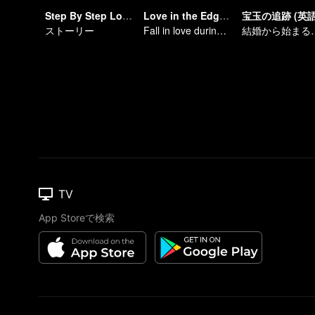
Step By Step Love
Love in the Edge of Divorce
ストーリー
Fall in love during the divorce
結婚から始まる愛
TV
App Storeで検索