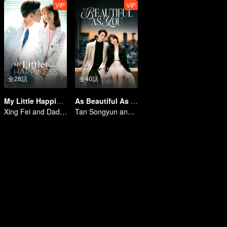
VIP
VIP
全28話
全40話
My Little Happiness
As Beautiful As You
Xing Fei and Daddi Tang's sweet love story.
Tan Songyun and Xu Kai join forces in the workplace