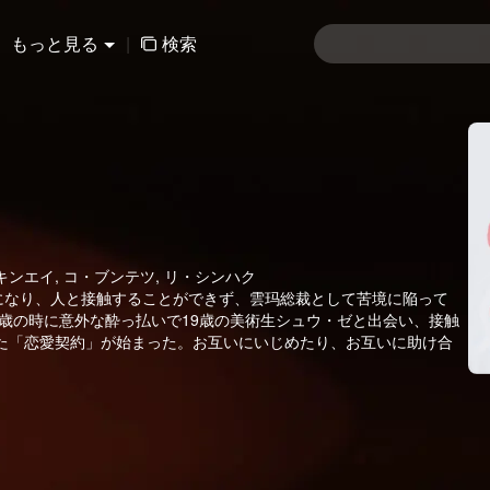
もっと見る
|
検索
キンエイ, コ・ブンテツ, リ・シンハク
になり、人と接触することができず、雲玛総裁として苦境に陥って
8歳の時に意外な酔っ払いで19歳の美術生シュウ・ゼと出会い、接触
た「恋愛契約」が始まった。お互いにいじめたり、お互いに助け合
ウ・ゼはエイ・キョウの心の病気を取り除くと同時に、エイ・キョ
戻した。シュウ・ゼの身回りの2人の姉妹も、勉強家と勉強神の高
神と芸術の鬼才の恋の駆け引きの物語に、みんながそれぞれ自分の
長を経て再び出会い、最終的には恋人になった。