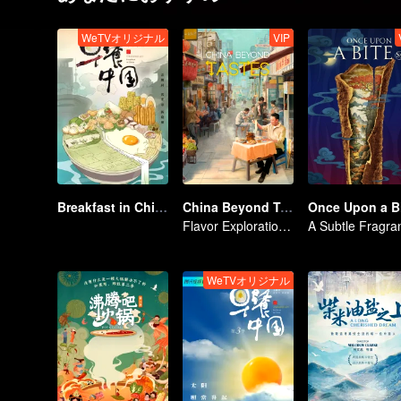
WeTVオリジナル
VIP
Breakfast in China
China Beyond Tastes
Flavor Exploration Journey of Chen Xiaoqing
WeTVオリジナル