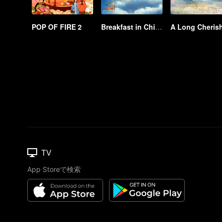
POP OF FIRE 2
Breakfast in China Ⅲ
TV
App Storeで検索