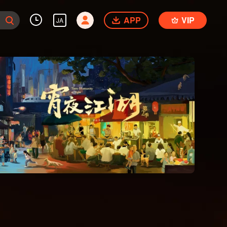
APP
VIP
JA