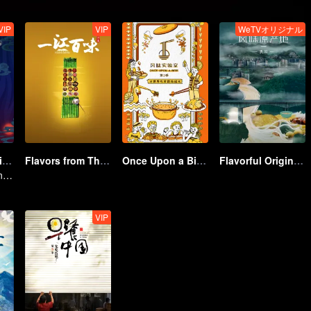
VIP
VIP
WeTVオリジナル
Once Upon a Bite S5
Flavors from The River
Once Upon a Bite S2
Flavorful Origins: Gui Yang
A Subtle Fragrance in Flavor
VIP