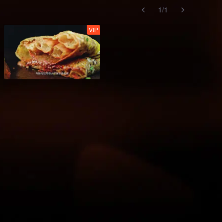
1
/
1
VIP