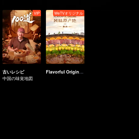
VIP
WeTVオリジナル
古いレシピ
Flavorful Origins: Chao Shan
中国の味覚地図