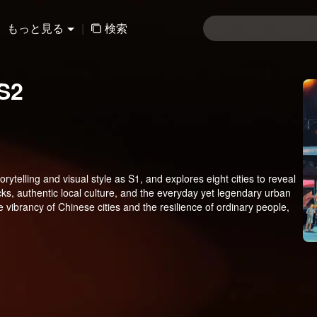
もっと見る
|
検索
 S2
rytelling and visual style as S1, and explores eight cities to reveal
acks, authentic local culture, and the everyday yet legendary urban
he vibrancy of Chinese cities and the resilience of ordinary people,