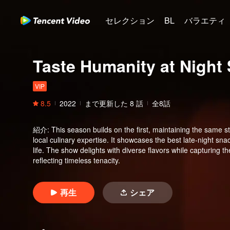
セレクション
BL
バラエティ
Taste Humanity at Night
VIP
8.5
2022
まで更新した
8
話
全8話
紹介
:
This season builds on the first, maintaining the same sto
local culinary expertise. It showcases the best late-night sn
life. The show delights with diverse flavors while capturing t
reflecting timeless tenacity.
再生
シェア